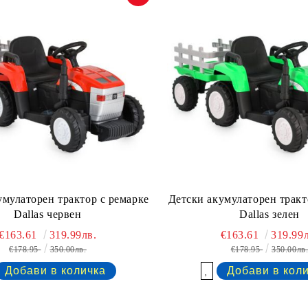
умулаторен трактор с ремaрке
Детски акумулаторен тракт
Dallas червен
Dallas зелен
€163.61
319.99лв.
€163.61
319.99л
€178.95
350.00лв.
€178.95
350.00лв
Добави в желани