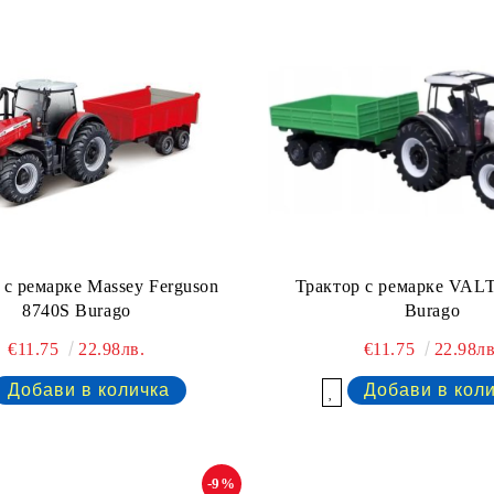
Трактор с ремарке VAL
 с ремарке Massey Ferguson
Burago
8740S Burago
€11.75
22.98лв
€11.75
22.98лв.
Добави в желани
-9%