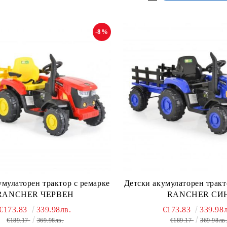
-8%
Детски акумулаторен тракт
умулаторен трактор с ремaрке
RANCHER СИ
RANCHER ЧЕРВЕН
€173.83
339.98л
€173.83
339.98лв.
€189.17
369.98лв
€189.17
369.98лв.