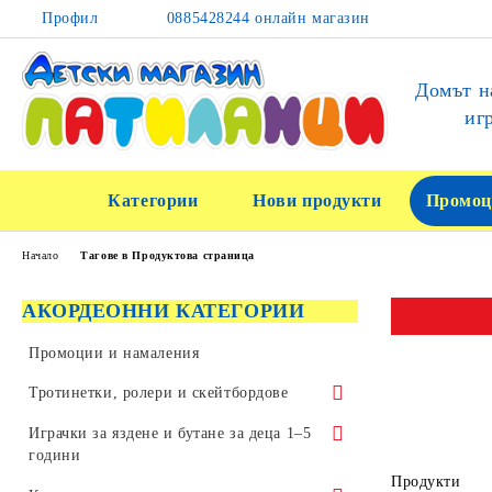
Профил
0885428244 онлайн магазин
Домът н
иг
Категории
Нови продукти
Промоц
Начало
Тагове в Продуктова страница
АКОРДЕОННИ КАТЕГОРИИ
Промоции и намаления
Тротинетки, ролери и скейтбордове
Тротинетки за трикове и скачане
Играчки за яздене и бутане за деца 1–5
години
Детски тротинетки
Продукти