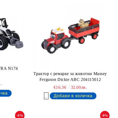
TRA N174
Трактор с ремарке за животни Massey
Ferguson Dickie ABC 204115012
.
€16.36
32.00лв.
Добави в желани
-9%
-9%