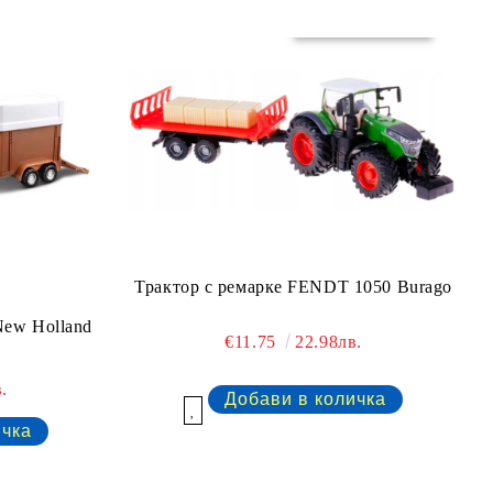
Трактор с ремарке FENDT 1050 Burago
New Holland
€11.75
22.98лв.
.
Добави в желани