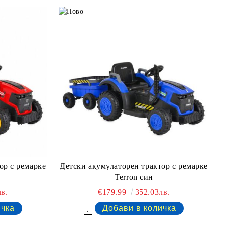
ор с ремaрке
Детски акумулаторен трактор с ремaрке
Terron син
в.
€179.99
352.03лв.
Добави в желани