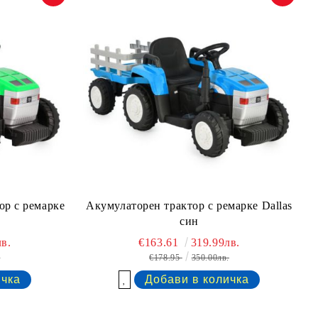
ор с ремaрке
Акумулаторен трактор с ремaрке Dallas
син
в.
€163.61
319.99лв.
.
€178.95
350.00лв.
Добави в желани