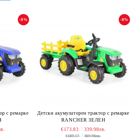
-8%
-8%
ор с ремaрке
Детски акумулаторен трактор с ремaрке
Н
RANCHER ЗЕЛЕН
в.
€173.83
339.98лв.
.
€189.17
369.98лв.