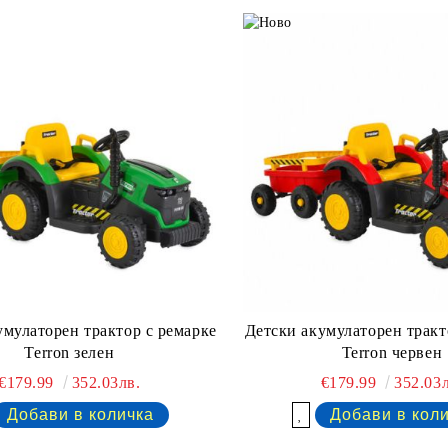
умулаторен трактор с ремaрке
Детски акумулаторен тракт
Terron зелен
Terron червен
€179.99
352.03лв.
€179.99
352.03л
Добави в желани