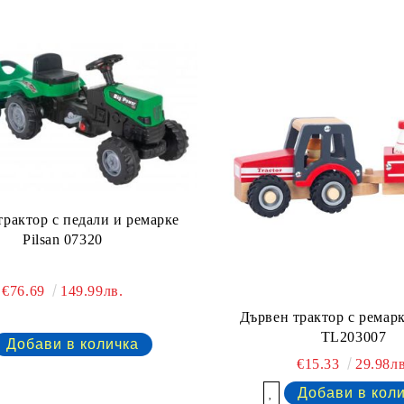
трактор с педали и ремарке
Pilsan 07320
€76.69
149.99лв.
Дървен трактор с ремар
TL203007
€15.33
29.98лв
Добави в желани