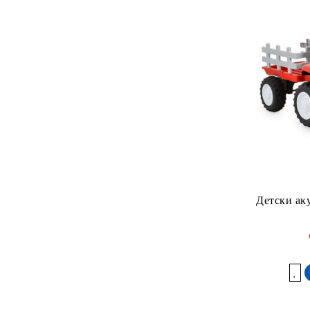
Детски ак
Добави в желани