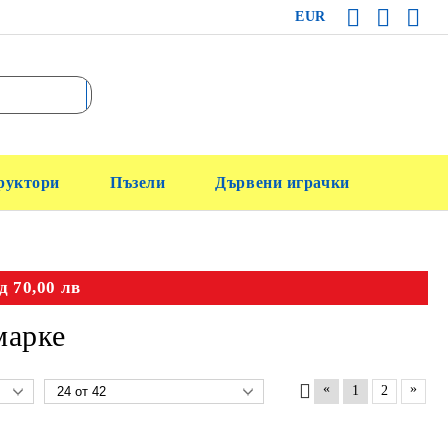
EUR
руктори
Пъзели
Дървени играчки
д 70,00 лв
марке
«
»
1
2