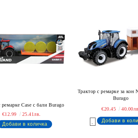
Трактор с ремарке за кон 
Burago
 ремарке Case с бали Burago
€20.45
40.00лв
€12.99
25.41лв.
Добави в желани