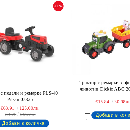
-11%
Трактор с ремарке за ф
животни Dickie ABC 2
 с педали и ремарке PLS-40
Pilsan 07325
€15.84
30.98лв
€63.91
125.00лв.
€71.58
140.00лв.
Добави в желани