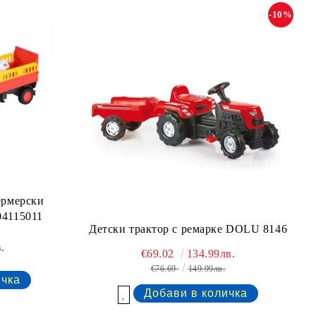
-10%
ермерски
04115011
Детски трактор с ремарке DOLU 8146
.
€69.02
134.99лв.
€76.69
149.99лв.
Добави в желани