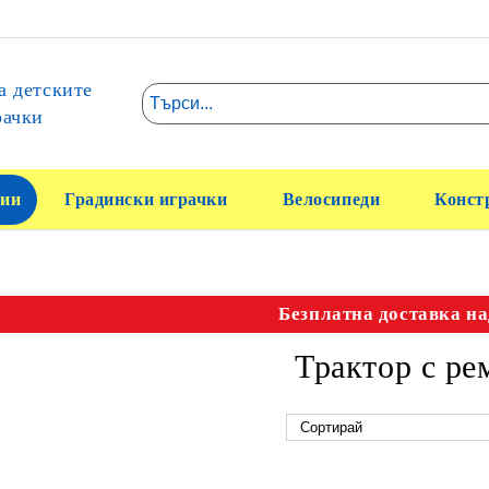
а детските
рачки
ии
Градински играчки
Велосипеди
Конст
Безплатна доставка на
Трактор с ре