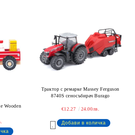
Трактор с ремарке Massey Ferguson
8740S сеносъбирач Burago
ке Wooden
€12.27
24.00лв.
.
Добави в желани