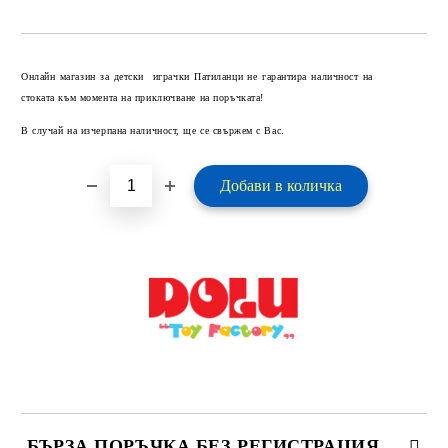
Добави в желани
Онлайн магазин за детски играчки Патиланци не гарантира наличност на
стоката към момента на приключване на поръчката!
В случай на изчерпана наличност, ще се свържем с Вас.
БЪРЗА ПОРЪЧКА БЕЗ РЕГИСТРАЦИЯ