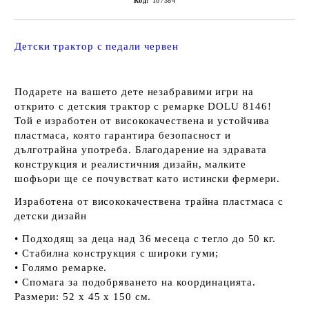
Код:
107384
Детски трактор с педали червен
Подарете на вашето дете незабравими игри на
открито с
детския трактор с ремарке DOLU 8146
!
Той е изработен от висококачествена и устойчива
пластмаса, която гарантира безопасност и
дълготрайна употреба. Благодарение на здравата
конструкция и реалистичния дизайн, малките
шофьори ще се почувстват като истински фермери.
Изработена от висококачествена трайна пластмаса с
детски дизайн
• Подходящ за деца над 36 месеца с тегло до 50 кг.
• Стабилна конструкция с широки гуми;
• Голямо ремарке.
• Спомага за подобряването на координацията.
Размери: 52 х 45 х 150 см.