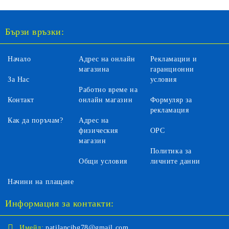
Бързи връзки:
Начало
Адрес на онлайн
Рекламации и
магазина
гаранционни
За Нас
условия
Работно време на
Контакт
онлайн магазин
Формуляр за
рекламация
Как да поръчам?
Адрес на
физическия
ОРС
магазин
Политика за
Общи условия
личните данни
Начини на плащане
Информация за контакти:
Имейл:
patilancibg78@gmail.com