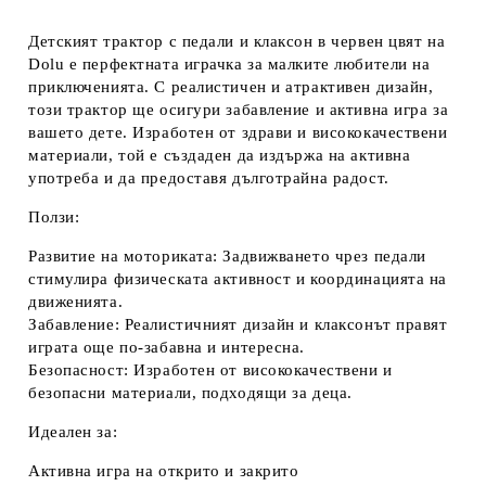
Детският трактор с педали и клаксон в червен цвят на
Dolu е перфектната играчка за малките любители на
приключенията. С реалистичен и атрактивен дизайн,
този трактор ще осигури забавление и активна игра за
вашето дете. Изработен от здрави и висококачествени
материали, той е създаден да издържа на активна
употреба и да предоставя дълготрайна радост.
Ползи:
Развитие на моториката: Задвижването чрез педали
стимулира физическата активност и координацията на
движенията.
Забавление: Реалистичният дизайн и клаксонът правят
играта още по-забавна и интересна.
Безопасност: Изработен от висококачествени и
безопасни материали, подходящи за деца.
Идеален за:
Активна игра на открито и закрито