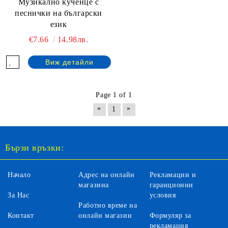
Музикално кученце с
песнички на български
език
€7.66
14.98лв.
Виж детайли
Page 1 of 1
«
»
1
Бързи връзки:
Начало
Адрес на онлайн
Рекламации и
магазина
гаранционни
За Нас
условия
Работно време на
Контакт
онлайн магазин
Формуляр за
рекламация