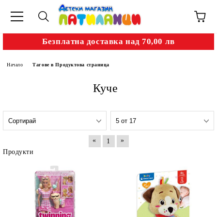
Безплатна доставка над 70,00 лв
Начало
Тагове в Продуктова страница
Куче
«
»
1
Продукти