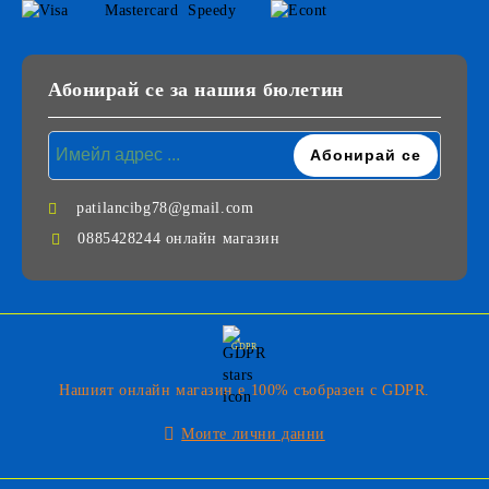
Абонирай се за нашия бюлетин
patilancibg78@gmail.com
0885428244 онлайн магазин
GDPR
Нашият онлайн магазин е 100% съобразен с GDPR.
Моите лични данни