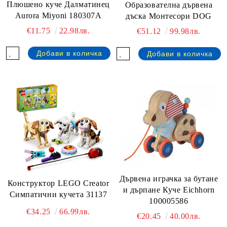
Плюшено куче Далматинец
Образователна дървена
Aurora Miyoni 180307A
дъска Монтесори DOG
€11.75
22.98лв.
€51.12
99.98лв.
Дървена играчка за бутане
Конструктор LEGO Creator
и дърпане Куче Eichhorn
Симпатични кучета 31137
100005586
€34.25
66.99лв.
€20.45
40.00лв.