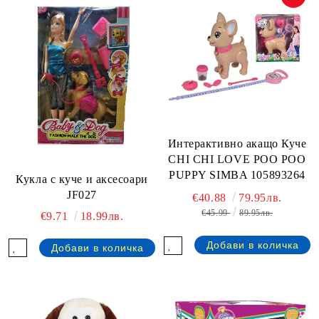
Интерактивно акащо Куче
CHI CHI LOVE POO POO
PUPPY SIMBA 105893264
Кукла с куче и аксесоари
JF027
€40.88
79.95лв.
€45.99
89.95лв.
€9.71
18.99лв.