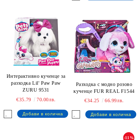
Интерактивно кученце за
разходка Lil' Paw Paw
Разходка с модно розово
ZURU 9531
кученце FUR REAL F1544
€35.79
70.00лв.
€34.25
66.99лв.
-11%