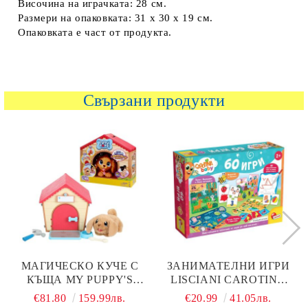
Височина на играчката: 28 см.
Размери на опаковката: 31 х 30 х 19 см.
Опаковката е част от продукта.
Свързани продукти
МАГИЧЕСКО КУЧЕ С
ЗАНИМАТЕЛНИ ИГРИ
КЪЩА MY PUPPY'S
LISCIANI CAROTINA
HOME LITTLE LIVE
БЕЙБИ 60 ИГРИ
€81.80
159.99лв.
€20.99
41.05лв.
PETS