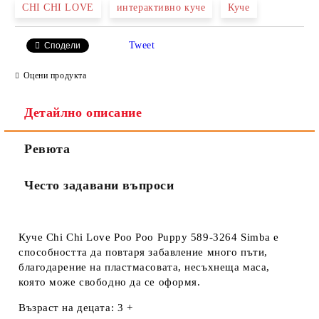
CHI CHI LOVE
интерактивно куче
Куче
Tweet
Сподели
Ние ще се свържем с вас в рамките на работния ден.
Оцени продукта
Детайлно описание
Ревюта
Често задавани въпроси
Куче Chi Chi Love Poo Poo Puppy 589-3264 Simba е
способността да повтаря забавление много пъти,
благодарение на пластмасовата, несъхнеща маса,
която може свободно да се оформя.
Възраст на децата: 3 +