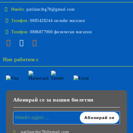
Имейл:
patilancibg78@gmail.com
Телефон:
0885428244 онлайн магазин
Телефон:
0886877900 физически магазин
Ние работим с
Абонирай се за нашия бюлетин
patilancibg78@gmail.com