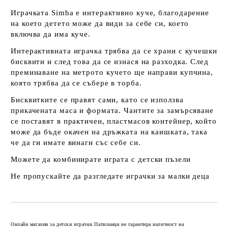
Играчката Simba е интерактивно куче, благодарение
на което детето може да види за себе си, което
включва да има куче.
Интерактивната играчка трябва да се храни с кучешки
бисквити и след това да се изнася на разходка. След
преминаване на метрото кучето ще направи купчина,
която трябва да се събере в торба.
Бисквитките се правят сами, като се използва
прикачената маса и формата. Чантите за замърсяване
се поставят в практичен, пластмасов контейнер, който
може да бъде окачен на дръжката на каишката, така
че да ги имате винаги със себе си.
Можете да комбинирате играта с
детски пъзели
Не пропускайте да разгледате
играчки за малки деца
Добави в желани
Онлайн магазин за детски играчки Патиланци не гарантира наличност на