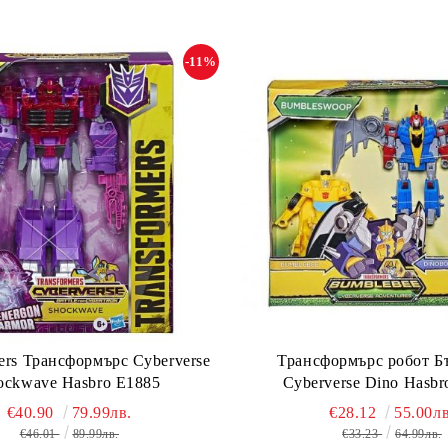
-11%
ers Трансформърс Cyberverse
Трансформърс робот Б
ockwave Hasbro E1885
Cyberverse Dino Hasbr
€40.90
79.99лв.
€28.12
55.00лв
€46.01
89.99лв.
€33.23
64.99лв.