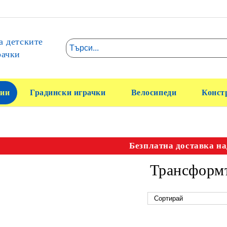
а детските
рачки
ии
Градински играчки
Велосипеди
Конст
Безплатна доставка на
Трансформ