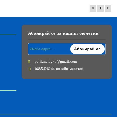
«
»
1
Абонирай се за нашия бюлетин
patilancibg78@gmail.com
0885428244 онлайн магазин