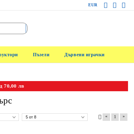
EUR
руктори
Пъзели
Дървени играчки
д 70,00 лв
ърс
«
»
1