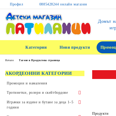
Профил
0885428244 онлайн магазин
Домът н
иг
Категории
Нови продукти
Промоц
Начало
Тагове в Продуктова страница
АКОРДЕОННИ КАТЕГОРИИ
Промоции и намаления
Тротинетки, ролери и скейтбордове
Тротинетки за трикове и скачане
Играчки за яздене и бутане за деца 1–5
години
Детски тротинетки
Продукти