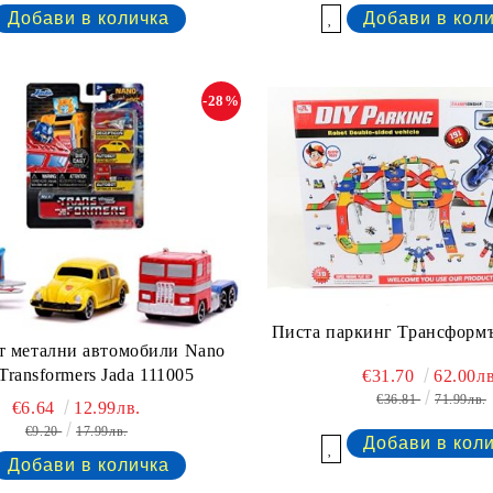
Добави в желани
-28%
Писта паркинг Трансформъ
т метални автомобили Nano
Transformers Jada 111005
€31.70
62.00лв
€36.81
71.99лв.
€6.64
12.99лв.
€9.20
17.99лв.
Добави в желани