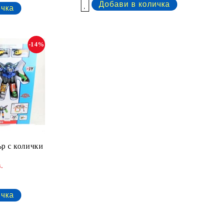
Добави в желани
-14%
р с колички
.