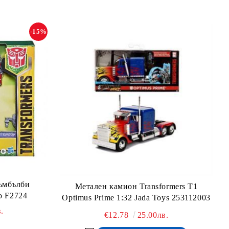
-15%
ъмбълби
Метален камион Transformers T1
o F2724
Optimus Prime 1:32 Jada Toys 253112003
.
€12.78
25.00лв.