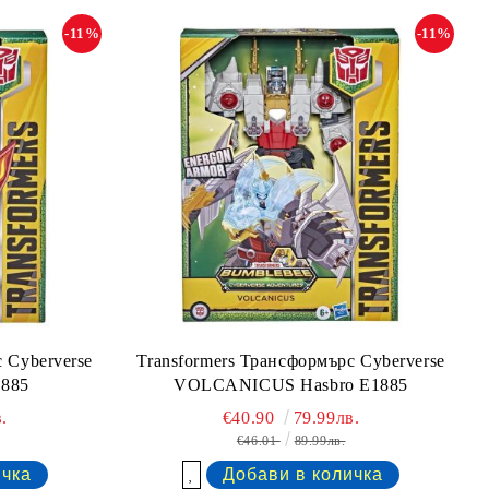
-11%
-11%
 Cyberverse
Transformers Трансформърс Cyberverse
1885
VOLCANICUS Hasbro E1885
.
€40.90
79.99лв.
€46.01
89.99лв.
Добави в желани