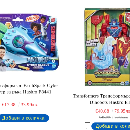
нсформърс EarthSpark Cyber
ер за ръка Hasbro F8441
Transformers Трансформърс
Dinobots Hasbro E
€17.38
33.99лв.
€40.88
79.95лв
€45.99
89.95лв.
Добави в желани