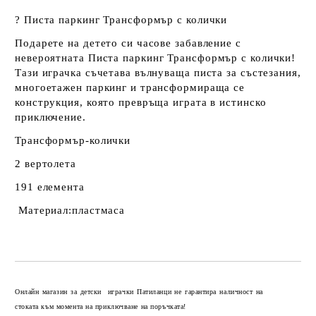
?️ Писта паркинг Трансформър с колички
Подарете на детето си часове забавление с
невероятната
Писта паркинг Трансформър с колички
!
Тази играчка съчетава вълнуваща писта за състезания,
многоетажен паркинг и трансформираща се
конструкция, която превръща играта в истинско
приключение.
Трансформър-колички
2 вертолета
191 елемента
Материал:пластмаса
Добави в желани
Онлайн магазин за детски играчки Патиланци не гарантира наличност на
стоката към момента на приключване на поръчката!