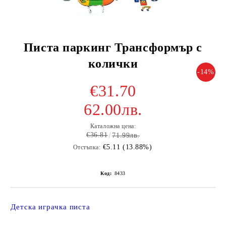
Писта паркинг Трансформър с
колички
-14%
€31.70
62.00лв.
Каталожна цена:
€36.81
71.99лв.
€5.11 (13.88%)
Отстъпка:
Код:
8433
Детска играчка писта