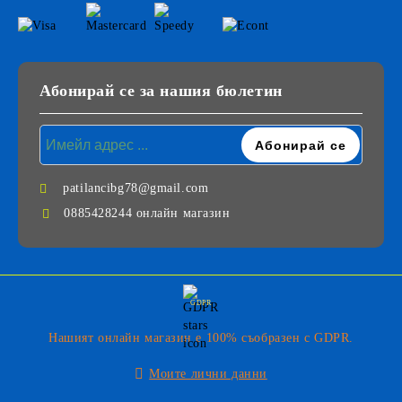
Абонирай се за нашия бюлетин
patilancibg78@gmail.com
0885428244 онлайн магазин
GDPR
Нашият онлайн магазин е 100% съобразен с GDPR.
Моите лични данни