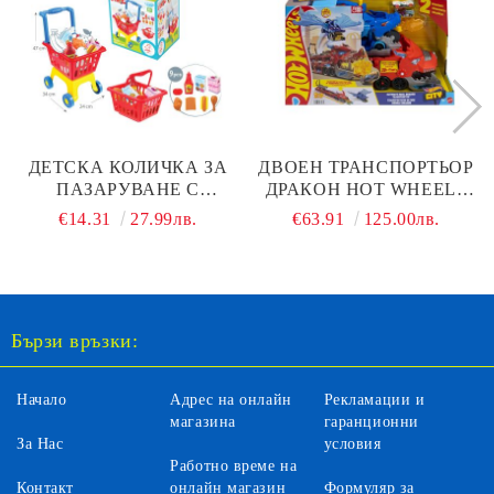
ДЕТСКА КОЛИЧКА ЗА
ДВОЕН ТРАНСПОРТЬОР
ПАЗАРУВАНЕ С
ДРАКОН HOT WHEELS
КОШНИЦА 12163
CITY MATTEL JBM72
€14.31
27.99лв.
€63.91
125.00лв.
Бързи връзки:
Начало
Адрес на онлайн
Рекламации и
магазина
гаранционни
За Нас
условия
Работно време на
Контакт
онлайн магазин
Формуляр за