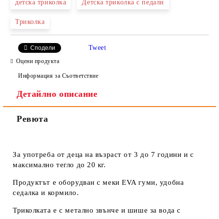
детска триколка
Детска триколка с педали
Триколка
Ние ще се свържем с вас в рамките на работния ден.
Tweet
Сподели
Оцени продукта
Информация за Съответствие
Детайлно описание
Ревюта
За употреба от деца на възраст от 3 до 7 години и с
максимално тегло до 20 кг.
Продуктът е оборудван с меки EVA гуми, удобна
седалка и кормило.
Триколката е с метално звънче и шише за вода с