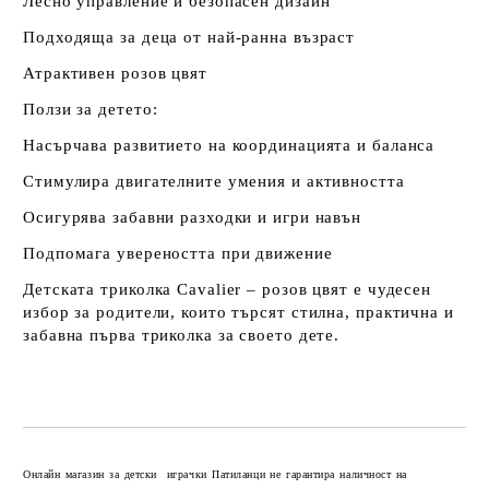
Лесно управление и безопасен дизайн
Подходяща за деца от най-ранна възраст
Атрактивен розов цвят
Ползи за детето:
Насърчава развитието на координацията и балансa
Стимулира двигателните умения и активността
Осигурява забавни разходки и игри навън
Подпомага увереността при движение
Детската триколка Cavalier – розов цвят е чудесен
избор за родители, които търсят стилна, практична и
забавна първа триколка за своето дете.
Добави в желани
Онлайн магазин за детски играчки Патиланци не гарантира наличност на