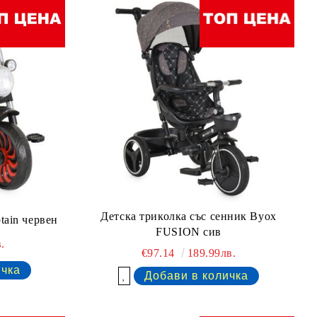
Детска триколка със сенник Byox
tain червен
FUSION сив
.
€97.14
189.99лв.
Добави в желани