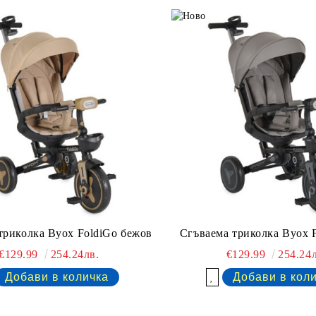
триколка Byox FoldiGo бежов
Сгъваема триколка Byox 
€129.99
254.24лв.
€129.99
254.24л
Добави в желани