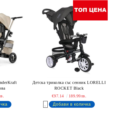
nderKraft
Детска триколка със сенник LORELLI
ова
ROCKET Black
в.
€97.14
189.99лв.
Добави в желани