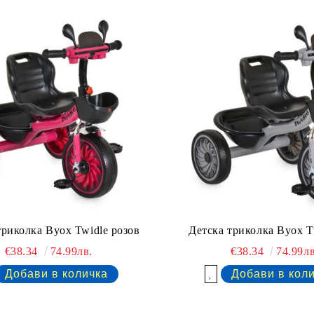
триколка Byox Twidle розов
Детска триколка Byox T
€38.34
74.99лв.
€38.34
74.99лв
Добави в желани