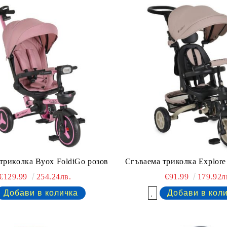
триколка Byox FoldiGo розов
Сгъваема триколка Explor
€129.99
254.24лв.
€91.99
179.92л
Добави в желани