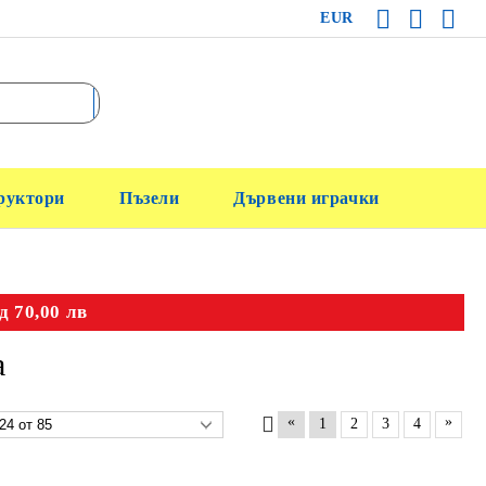
EUR
руктори
Пъзели
Дървени играчки
д 70,00 лв
а
«
»
1
2
3
4