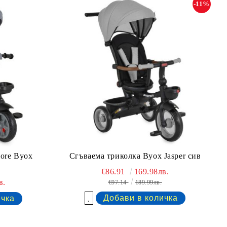
-11%
lore Byox
Сгъваема триколка Byox Jasper сив
€86.91
169.98лв.
в.
€97.14
189.99лв.
Добави в желани