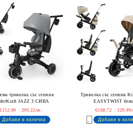
ема триколка със сенник
Триколка със сенник Ki
derKraft JAZZ 3 СИВА
EASYTWIST беж
€152.99
299.22лв.
€168.72
329.99л
Добави в желани