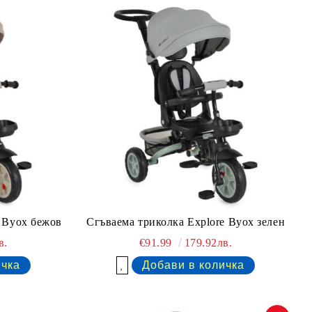
e Byox бежов
Сгъваема триколка Explore Byox зелен
в.
€91.99
179.92лв.
Добави в желани