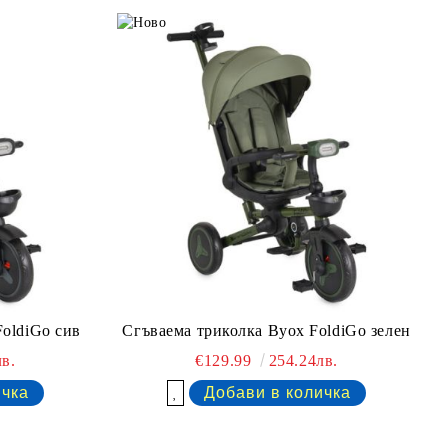
FoldiGo сив
Сгъваема триколка Byox FoldiGo зелен
в.
€129.99
254.24лв.
Добави в желани