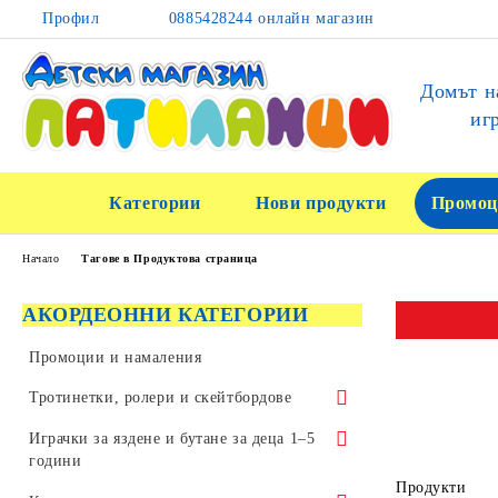
Профил
0885428244 онлайн магазин
Домът н
иг
Категории
Нови продукти
Промоц
Начало
Тагове в Продуктова страница
АКОРДЕОННИ КАТЕГОРИИ
Промоции и намаления
Тротинетки, ролери и скейтбордове
Тротинетки за трикове и скачане
Играчки за яздене и бутане за деца 1–5
години
Детски тротинетки
Продукти