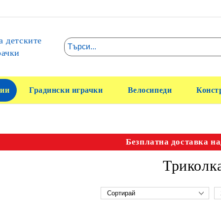
а детските
рачки
ии
Градински играчки
Велосипеди
Конст
Безплатна доставка на
Триколк