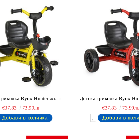
триколка Byox Hunter жълт
Детска триколка Byox Hun
€37.83
73.99лв.
€37.83
73.99лв
Добави в желани