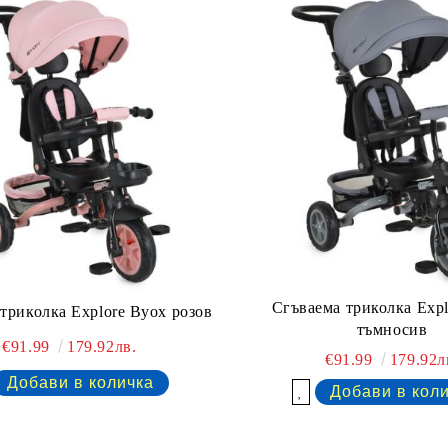
Сгъваема триколка Exp
триколка Explore Byox розов
тъмносив
€91.99
179.92лв.
€91.99
179.92л
Добави в желани