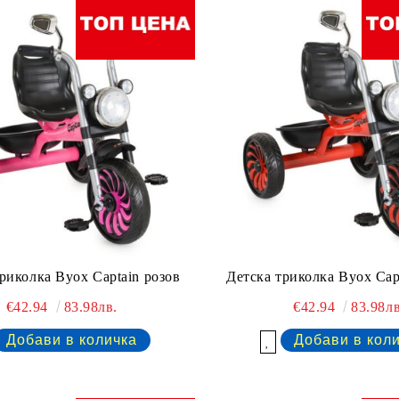
риколка Byox Captain розов
Детска триколка Byox Cap
€42.94
83.98лв.
€42.94
83.98лв
Добави в желани