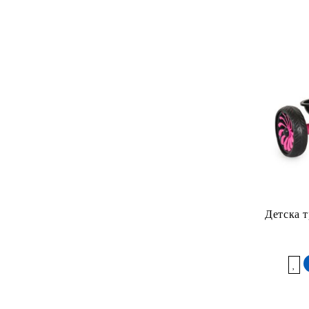
Детска т
Добави в желани