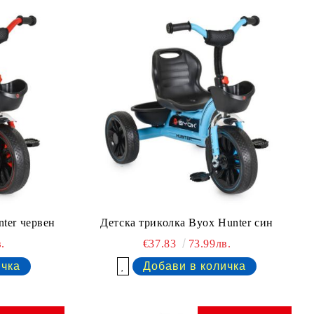
ter червен
Детска триколка Byox Hunter син
.
€37.83
73.99лв.
Добави в желани