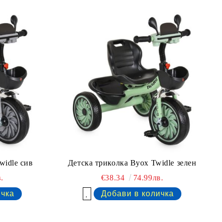
widle сив
Детска триколка Byox Twidle зелен
.
€38.34
74.99лв.
Добави в желани