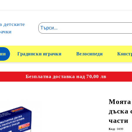
а детските
рачки
ии
Градински играчки
Велосипеди
Конст
Безплатна доставка над 70,00 лв
Моята
дъска 
части
Код:
0499