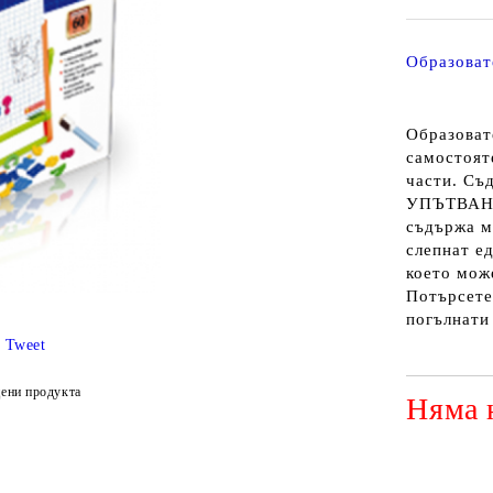
Образоват
Образоват
самостоят
части. С
УПЪТВАНЕ
съдържа м
слепнат ед
което мож
Потърсете
погълнати
Tweet
ени продукта
Няма 