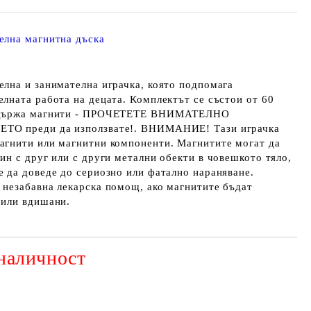
елна магнитна дъска
елна и занимателна играчка, която подпомага
елната работа на децата. Комплектът се състои от 60
ъдържа магнити - ПРОЧЕТЕТЕ ВНИМАТЕЛНО
ТО преди да използвате!. ВНИМАНИЕ! Тази играчка
агнити или магнитни компоненти. Магнитите могат да
ин с друг или с други метални обекти в човешкото тяло,
е да доведе до сериозно или фатално нараняване.
 незабавна лекарска помощ, ако магнитите бъдат
 или вдишани.
наличност
Добави в желани