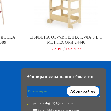
 ДЪСКА
ДЪРВЕНА ОБУЧИТЕЛНА КУЛА 3 В 1
589
МОНТЕСОРИ 24446
.
€72.99
142.76лв.
Абонирай се за нашия бюлетин
patilancibg78@gmail.com
0885428244 онлайн магазин