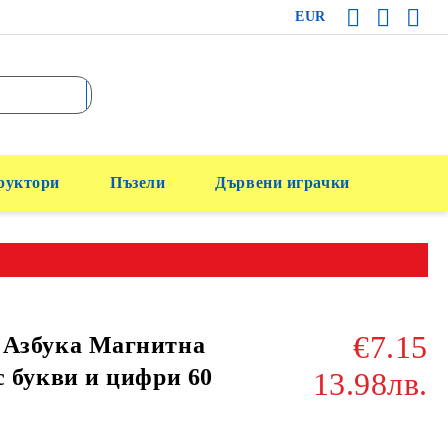
EUR
руктори
Пъзели
Дървени играчки
€7.15
 Азбука Магнитна
с букви и цифри 60
13.98лв.