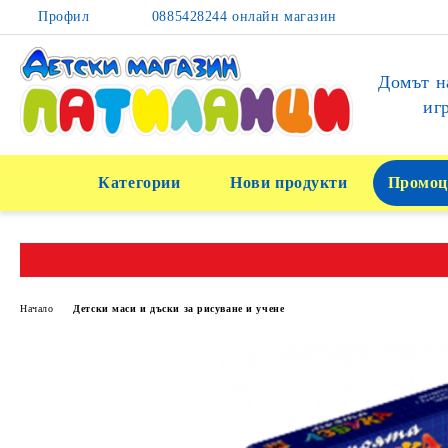
Профил
0885428244 онлайн магазин
Домът н
иг
Категории
Нови продукти
Промоц
Начало
Детски маси и дъски за рисуване и учене