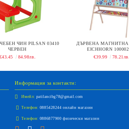
ЧЕБЕН ЧИН PILSAN 03410
ДЪРВЕНА МАГНИТНА
ЧЕРВЕН
EICHHORN 100002
€43.45
84.98лв.
€39.99
78.21лв
Информация за контакти:
Имейл:
patilancibg78@gmail.com
Телефон:
0885428244 онлайн магазин
Телефон:
0886877900 физически магазин