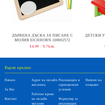
ДЪРВЕНА ДЪСКА ЗА ПИСАНЕ С
ДЕТСКИ У
МОЛИВ EICHHORN 100002572
€4.99
9.76лв.
Бързи връзки:
Начало
Адрес на онлайн
Рекламации и
Начини на
магазина
гаранционни
плащане
За Нас
условия
Работно време
Контакт
на онлайн
Формуляр за
магазин
рекламация