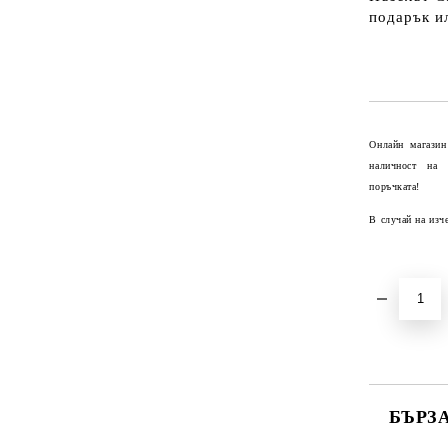
подарък и
Онлайн магазин
наличност на
поръчката!
В случай на изч
БЪРЗ