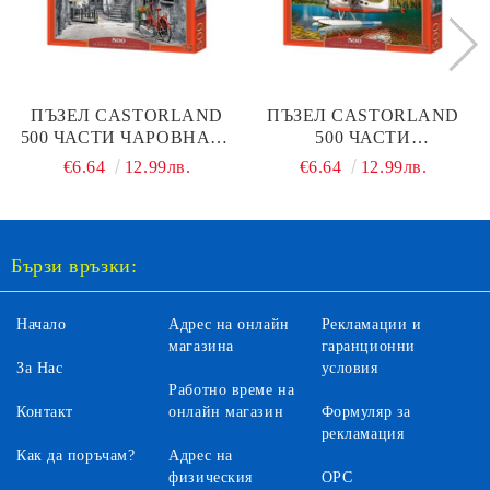
ПЪЗЕЛ CASTORLAND
ПЪЗЕЛ CASTORLAND
500 ЧАСТИ ЧАРОВНАТА
500 ЧАСТИ
АЛЕЯ С ЧЕРВЕНОТО
ХИДРОПЛАН В
€6.64
12.99лв.
€6.64
12.99лв.
КОЛЕЛО 53339
ПЛАНИНСКО ЕЗЕРО
Бързи връзки:
Начало
Адрес на онлайн
Рекламации и
магазина
гаранционни
За Нас
условия
Работно време на
Контакт
онлайн магазин
Формуляр за
рекламация
Как да поръчам?
Адрес на
физическия
ОРС