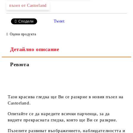
пъзел от Castorland
Ние ще се свържем с вас в рамките на работния ден.
Tweet
Сподели
Оцени продукта
Детайлно описание
Ревюта
Тази красива гледка ще Ви се разкрие в новия пъзел на
Castorland.
Опитайте се да наредите всички парченца, за да
видите прекрасната гледка, която ще Ви се разкрие.
Пъзелите развиват въображението, наблюдателността и