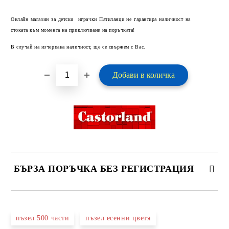
Добави в желани
Онлайн магазин за детски играчки Патиланци не гарантира наличност на
стоката към момента на приключване на поръчката!
В случай на изчерпана наличност, ще се свържем с Вас.
БЪРЗА ПОРЪЧКА БЕЗ РЕГИСТРАЦИЯ
САМО ПОПЪЛНЕТЕ 2 ПОЛЕТА
пъзел 500 части
пъзел есенни цветя