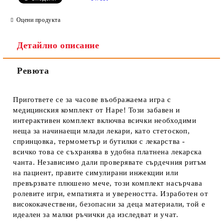
Оцени продукта
Детайлно описание
Ревюта
Пригответе се за часове въображаема игра с
медицинския комплект от Hape! Този забавен и
интерактивен комплект включва всички необходими
неща за начинаещи млади лекари, като стетоскоп,
спринцовка, термометър и бутилки с лекарства -
всичко това се съхранява в удобна платнена лекарска
чанта. Независимо дали проверявате сърдечния ритъм
на пациент, правите симулирани инжекции или
превързвате плюшено мече, този комплект насърчава
ролевите игри, емпатията и увереността. Изработен от
висококачествени, безопасни за деца материали, той е
идеален за малки ръчички да изследват и учат.