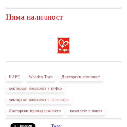
Няма наличност
Добави в желани
HAPE
Wooden Toys
Докторски комплект
докторски комплект в куфар
докторски комплект с аксесоари
Докторски принадлежности
комплект в чанта
Tweet
Сподели