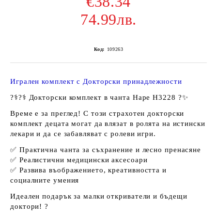
€38.34
74.99лв.
Код:
109263
Игрален комплект с Докторски принадлежности
?‍⚕️?‍⚕️
Докторски комплект в чанта Hape H3228
?✨
Време е за преглед! С този страхотен докторски
комплект децата могат да влязат в ролята на истински
лекари и да се забавляват с ролеви игри.
✅ Практична чанта за съхранение и лесно пренасяне
✅ Реалистични медицински аксесоари
✅ Развива въображението, креативността и
социалните умения
Идеален подарък за малки откриватели и бъдещи
доктори! ?