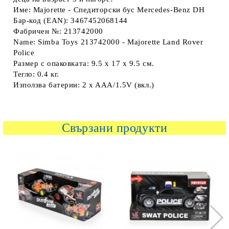
Име: Majorette - Спедиторски бус Mercedes-Benz DH
Бар-код (EAN): 3467452068144
Фабричен №: 213742000
Name: Simba Toys 213742000 - Majorette Land Rover
Police
Размер с опаковката: 9.5 х 17 х 9.5 см.
Тегло: 0.4 кг.
Използва батерии: 2 x AAA/1.5V (вкл.)
Свързани продукти