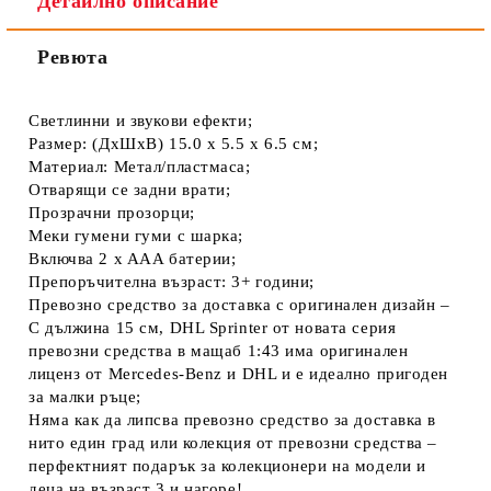
Детайлно описание
Ревюта
Светлинни и звукови ефекти;
Размер: (ДxШxВ) 15.0 x 5.5 x 6.5 см;
Материал: Метал/пластмаса;
Отварящи се задни врати;
Прозрачни прозорци;
Меки гумени гуми с шарка;
Включва 2 x AAA батерии;
Препоръчителна възраст: 3+ години;
Превозно средство за доставка с оригинален дизайн –
С дължина 15 см, DHL Sprinter от новата серия
превозни средства в мащаб 1:43 има оригинален
лиценз от Mercedes-Benz и DHL и е идеално пригоден
за малки ръце;
Няма как да липсва превозно средство за доставка в
нито един град или колекция от превозни средства –
перфектният подарък за колекционери на модели и
деца на възраст 3 и нагоре!