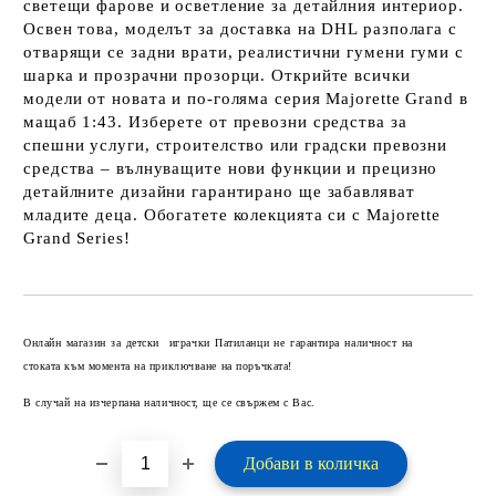
светещи фарове и осветление за детайлния интериор.
Освен това, моделът за доставка на DHL разполага с
отварящи се задни врати, реалистични гумени гуми с
шарка и прозрачни прозорци. Открийте всички
модели от новата и по-голяма серия Majorette Grand в
мащаб 1:43. Изберете от превозни средства за
спешни услуги, строителство или градски превозни
средства – вълнуващите нови функции и прецизно
детайлните дизайни гарантирано ще забавляват
младите деца. Обогатете колекцията си с Majorette
Grand Series!
Добави в желани
Онлайн магазин за детски играчки Патиланци не гарантира наличност на
стоката към момента на приключване на поръчката!
В случай на изчерпана наличност, ще се свържем с Вас.