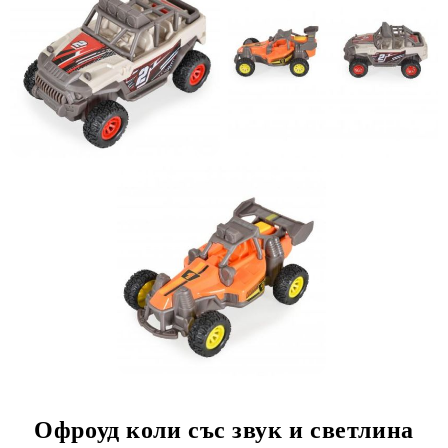
Офроуд коли със звук и светлина