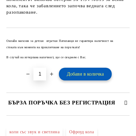
кола, така че забавлението започва веднага след
разопаковане.
Добави в желани
Онлайн магазин за детски играчки Патиланци не гарантира наличност на
стоката към момента на приключване на поръчката!
В случай на изчерпана наличност, ще се свържем с Вас.
БЪРЗА ПОРЪЧКА БЕЗ РЕГИСТРАЦИЯ
САМО ПОПЪЛНЕТЕ 2 ПОЛЕТА
коли със звук и светлина
Офроуд кола