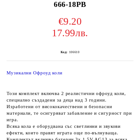
666-18PB
€9.20
17.99лв.
Код:
106610
Музикални Офроуд коли
Този комплект включва 2 реалистични офроуд коли,
специално създадени за деца над 3 години.
Изработени от висококачествени и безопасни
материали, те осигуряват забавление и сигурност при
игра.
Всяка кола е оборудвана със светлинни и звукови
ефекти, които правят играта още по-вълнуваща.
Комплектът включва батерии 3x 1.5V AG13 за всяка