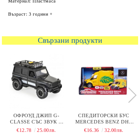
Материал: Пластмаса
Възраст: 3 години +
Свързани продукти
ОФРОУД ДЖИП G-
СПЕДИТОРСКИ БУС
CLASSE СЪС ЗВУК И
MERCEDES BENZ DHL
СВЕТЛИНА 666-20Q
MAJORETTE 213742000
€12.78
25.00лв.
€16.36
32.00лв.