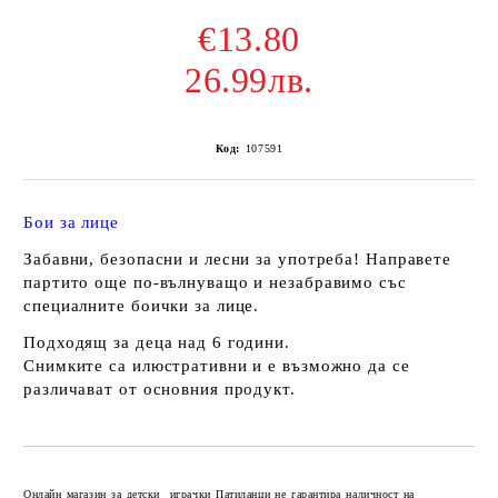
€13.80
26.99лв.
Код:
107591
Бои за лице
Забавни, безопасни и лесни за употреба! Направете
партито още по-вълнуващо и незабравимо със
специалните боички за лице.
Подходящ за деца над 6 години.
Снимките са илюстративни и е възможно да се
различават от основния продукт.
Добави в желани
Онлайн магазин за детски играчки Патиланци не гарантира наличност на