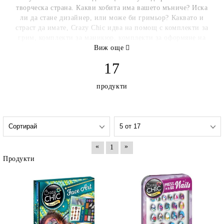
творческа страна. Какви хобита има вашето мъниче? Иска
ли да стане дизайнер, или може би гримьор? Каквато и
страст да имате, Crazy Chic идва на помощ с комплекти за
грим, комплекти за маникюр, комплекти за оформяне на
прическа, комплекти за създаване на бижута и много
Виж още
други
17
продукти
«
»
1
Продукти