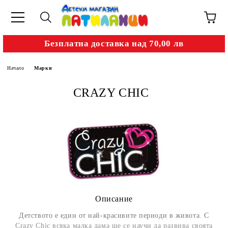
Безплатна доставка над 70,00 лв
Начало
Марки
CRAZY CHIC
Описание
Детството е един от най-красивите периоди в живота. С
Crazy Chic всяка малка дама ще се научи да развива своята