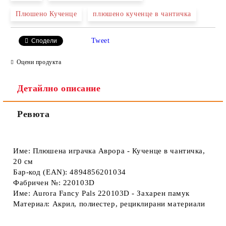
Плюшено Кученце
плюшено кученце в чантичка
Tweet
Сподели
Оцени продукта
Детайлно описание
Ревюта
Име: Плюшена играчка Аврора - Кученце в чантичка,
20 см
Бар-код (EAN): 4894856201034
Фабричен №: 220103D
Име: Aurora Fancy Pals 220103D - Захарен памук
Материал: Акрил, полиестер, рециклирани материали