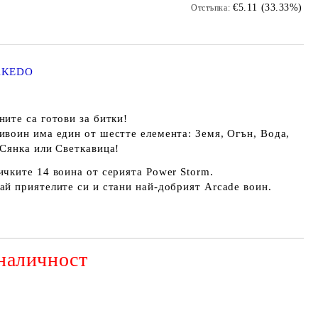
€5.11 (33.33%)
Отстъпка:
 AKEDO
ните са готови за битки!
ивоин има един от шестте елемента: Земя, Огън, Вода,
 Сянка или Светкавица!
ичките 14 воина от серията Power Storm.
ай приятелите си и стани най-добрият Arcade воин.
наличност
Добави в желани