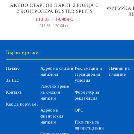
AKEDO СТАРТОВ ПАКЕТ 2 БОЕЦА С
ФИГУРКА 
2 КОНТРОЛЕРА BUSTER SPLITS
RE
€10.22
19.99лв.
€15.33
29.98лв.
Бързи връзки:
Начало
Адрес на онлайн
Рекламации и
Начини на
магазина
гаранционни
плащане
За Нас
условия
Работно време
Контакт
на онлайн
Формуляр за
магазин
рекламация
Как да поръчам?
Адрес на
ОРС
физическия
магазин
Политика за
личните данни