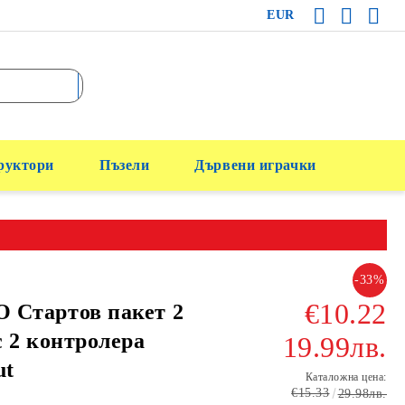
EUR
руктори
Пъзели
Дървени играчки
-33%
€10.22
 Стартов пакет 2
с 2 контролера
19.99лв.
ut
Каталожна цена:
€15.33
29.98лв.