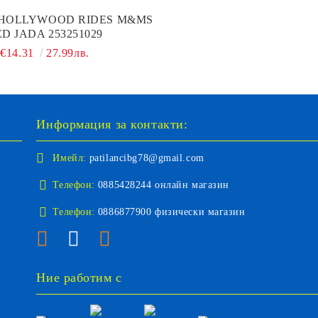
HOLLYWOOD RIDES M&MS
D JADA 253251029
€14.31
27.99лв.
Информация за контакти:
Имейл:
patilancibg78@gmail.com
Телефон:
0885428244 онлайн магазин
Телефон:
0886877900 физически магазин
Ние работим с