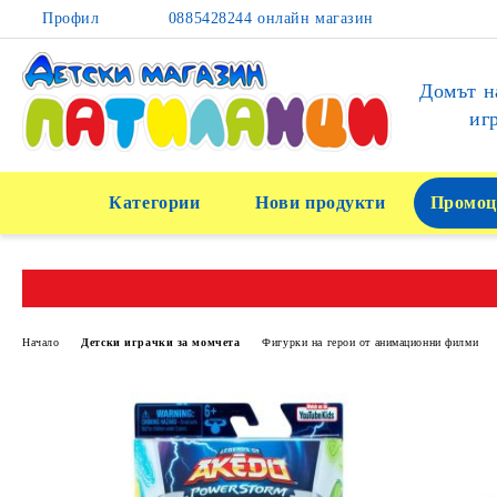
Профил
0885428244 онлайн магазин
Домът н
иг
Категории
Нови продукти
Промоц
Начало
Детски играчки за момчета
Фигурки на герои от анимационни филми