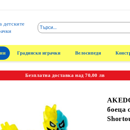
а детските
рачки
ии
Градински играчки
Велосипеди
Конст
Безплатна доставка над 70,00 лв
AKEDO
боеца 
Shorto