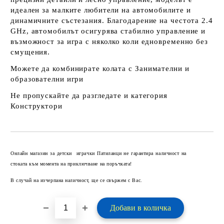
идеален за малките любители на автомобилите и
динамичните състезания. Благодарение на честота 2.4
GHz, автомобилът осигурява стабилно управление и
възможност за игра с няколко коли едновременно без
смущения.
Можете да комбинирате колата с
Занимателни и
образователни игри
Не пропускайте да разгледате и категория
Конструктори
Добави в желани
Онлайн магазин за детски играчки Патиланци не гарантира наличност на
стоката към момента на приключване на поръчката!
В случай на изчерпана наличност, ще се свържем с Вас.