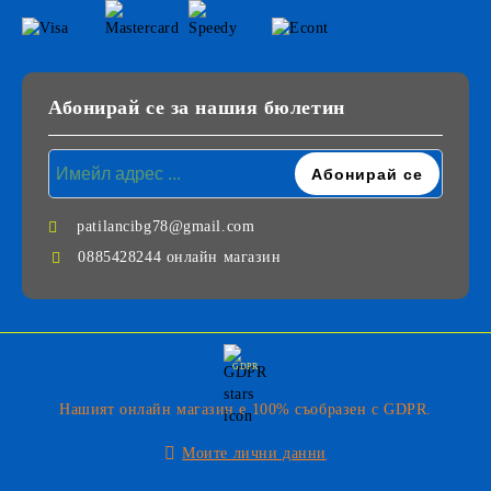
Абонирай се за нашия бюлетин
patilancibg78@gmail.com
0885428244 онлайн магазин
GDPR
Нашият онлайн магазин е 100% съобразен с GDPR.
Моите лични данни