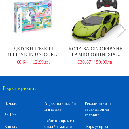
ДЕТСКИ ПЪЗЕЛ I
КОЛА ЗА СГЛОБЯВАНЕ
BELIEVE IN UNICORNS
LAMBORGHINI SIAN
3X48Ч. CLEMENTONI
FKP37 1:18 RASTAR
€6.64
12.99лв.
€30.67
59.99лв.
25231
97400
Бързи връзки:
Начало
Адрес на онлайн
Рекламации и
магазина
гаранционни
За Нас
условия
Работно време на
Контакт
онлайн магазин
Формуляр за