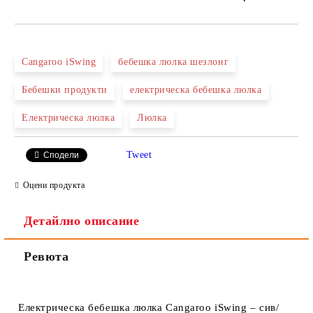
САМО ПОПЪЛНЕТЕ 2 ПОЛЕТА
Cangaroo iSwing
бебешка люлка шезлонг
Бебешки продукти
електрическа бебешка люлка
Ние ще се свържем с вас в рамките на работния ден.
Електрическа люлка
Люлка
Tweet
Сподели
Оцени продукта
Детайлно описание
Ревюта
Електрическа бебешка люлка Cangaroo iSwing – сив/