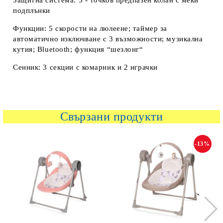
Защитна система: 5 - точков предпазен колан с меки
подплънки
Функции: 5 скорости на люлеене; таймер за
автоматично изключване с 3 възможности; музикална
кутия; Bluetooth; функция “шезлонг“
Сенник: 3 секции с комарник и 2 играчки
Свързани продукти
-13%