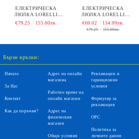
ЕЛЕКТРИЧЕСКА
ЕЛЕКТРИЧЕСКА
ЛЮЛКА LORELLI
ЛЮЛКА LORELLI
TWINKLE PINK RHINO
TWINKLE BEIGE RHINO
€79.25
155.00лв.
€69.02
134.99лв.
€79.25
155.00лв.
Бързи връзки:
Начало
Адрес на онлайн
Рекламации и
магазина
гаранционни
За Нас
условия
Работно време на
Контакт
онлайн магазин
Формуляр за
рекламация
Как да поръчам?
Адрес на
физическия
ОРС
магазин
Политика за
Общи условия
личните данни