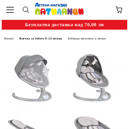
Безплатна доставка над 70,00 лв
Начало
Всичко за бебето 0–24 месеца
Бебешки шезлонги и люлки