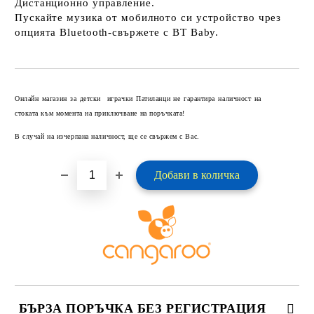
Дистанционно управление.
Пускайте музика от мобилното си устройство чрез
опцията Bluetooth-свържете с BT Baby.
Добави в желани
Онлайн магазин за детски играчки Патиланци не гарантира наличност на
стоката към момента на приключване на поръчката!
В случай на изчерпана наличност, ще се свържем с Вас.
БЪРЗА ПОРЪЧКА БЕЗ РЕГИСТРАЦИЯ