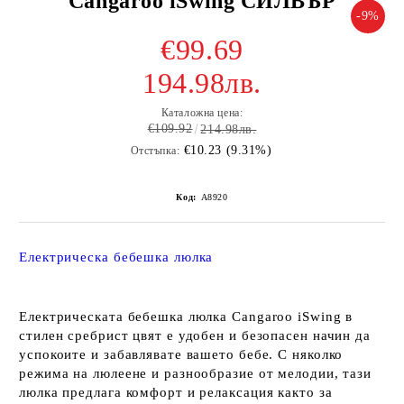
Cangaroo iSwing СИЛВЪР
-9%
€99.69
194.98лв.
Каталожна цена:
€109.92
214.98лв.
€10.23 (9.31%)
Отстъпка:
Код:
A8920
Електрическа бебешка люлка
Електрическата бебешка люлка Cangaroo iSwing в
стилен сребрист цвят е удобен и безопасен начин да
успокоите и забавлявате вашето бебе. С няколко
режима на люлеене и разнообразие от мелодии, тази
люлка предлага комфорт и релаксация както за