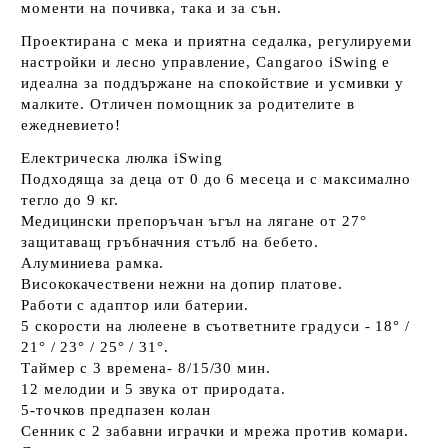
моменти на почивка, така и за сън.
Проектирана с мека и приятна седалка, регулируеми
настройки и лесно управление, Cangaroo iSwing е
идеална за поддържане на спокойствие и усмивки у
малките. Отличен помощник за родителите в
ежедневието!
Електрическа люлка iSwing
Подходяща за деца от 0 до 6 месеца и с максимално
тегло до 9 кг.
Медицински препоръчан ъгъл на лягане от 27°
защитаващ гръбначния стълб на бебето.
Алуминиева рамка.
Висококачествени нежни на допир платове.
Работи с адаптор или батерии.
5 скорости на люлеене в съответните градуси - 18° /
21° / 23° / 25° / 31°.
Таймер с 3 времена- 8/15/30 мин.
12 мелодии и 5 звука от природата.
5-точков предпазен колан
Сенник с 2 забавни играчки и мрежа против комари.