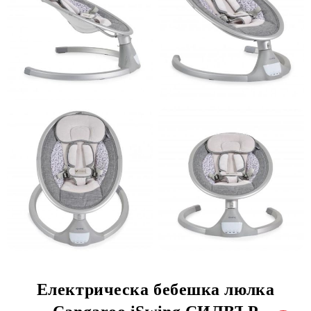
Електрическа бебешка люлка