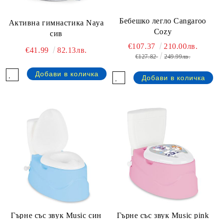
Бебешко легло Cangaroo
Активна гимнастика Naya
Cozy
сив
€107.37
210.00лв.
€41.99
82.13лв.
€127.82
249.99лв.
Гърне със звук Music син
Гърне със звук Music pink