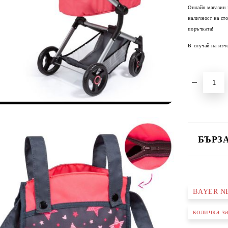
Онлайн магазин 
наличност на ст
поръчката!
В случай на изч
БЪРЗ
САМО ПО
BAYER N
Ние ще се
количка з