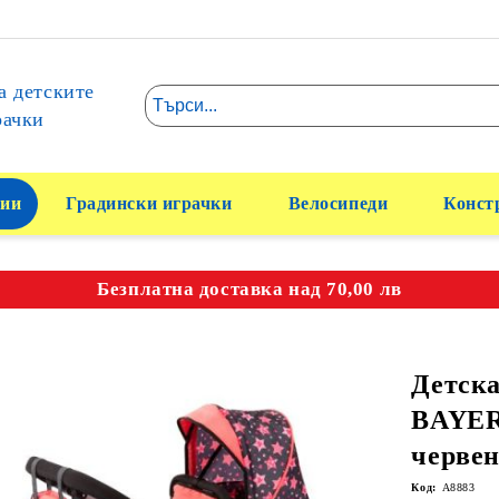
а детските
рачки
ии
Градински играчки
Велосипеди
Конст
Безплатна доставка над 70,00 лв
Детска
BAYER
червен
Код:
A8883