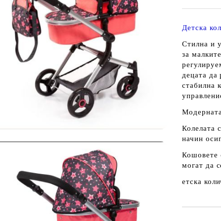
Детска кол
Стилна и 
за малкит
регулируе
децата да
стабилна 
управлени
Модерната
Колелата с
начин оси
Кошовете 
могат да с
етска кол