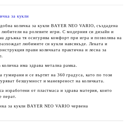
ичка за кукли
удобна количка за кукли BAYER NEO VARIO, създадена
е любители на ролевите игри. С модерния си дизайн и
ма дръжка тя осигурява комфорт при игра и позволява на
 разхождат любимите си кукли навсякъде. Леката и
конструкция прави количката практична и лесна за
е.
 количка има здрава метална рамка.
а гумирани и се въртят на 360 градуса, като по този
гуряват безшумност и маневреност на количката.
са изработени от пластмаса и здрава материя, които
е перат.
ичка за кукли BAYER NEO VARIO червена