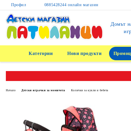
Профил
0885428244 онлайн магазин
Домът н
иг
Категории
Нови продукти
Промоц
Начало
Детски играчки за момичета
Колички за кукли и бебета