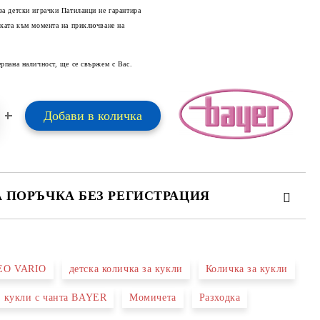
за детски играчки Патиланци не гарантира
оката към момента на приключване на
Добави в желани
ерпана наличност, ще се свържем с Вас.
А ПОРЪЧКА БЕЗ РЕГИСТРАЦИЯ
ПЪЛНЕТЕ 2 ПОЛЕТА
EO VARIO
детска количка за кукли
Количка за кукли
 свържем с вас в рамките на работния ден.
а кукли с чанта BAYER
Момичета
Разходка