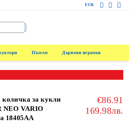
EUR
руктори
Пъзели
Дървени играчки
€86.91
 количка за кукли
 NEO VARIO
169.98лв.
а 18405AA