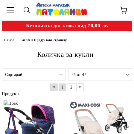
Безплатна доставка над 70,00 лв
Начало
Тагове в Продуктова страница
Количка за кукли
«
»
1
2
Продукти