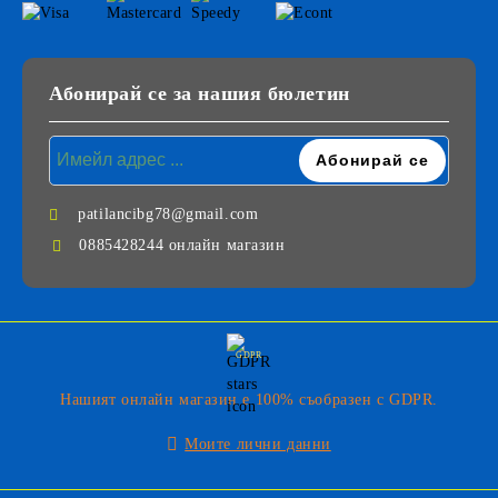
Абонирай се за нашия бюлетин
patilancibg78@gmail.com
0885428244 онлайн магазин
GDPR
Нашият онлайн магазин е 100% съобразен с GDPR.
Моите лични данни