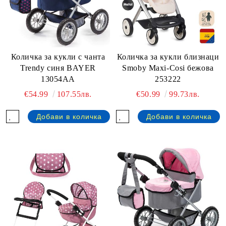
Количка за кукли с чанта
Количка за кукли близнаци
Trendy синя BAYER
Smoby Maxi-Cosi бежова
13054AA
253222
€54.99
107.55лв.
€50.99
99.73лв.