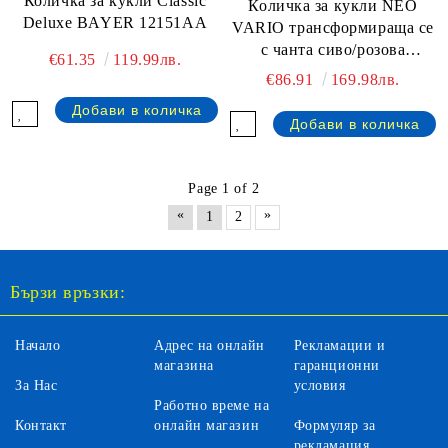
Количка за кукли Classic
Количка за кукли NEO
Deluxe BAYER 12151AA
VARIO трансформираща се
с чанта сиво/розова
€61.35
119.99лв.
BAYER 18433AA
€86.91
169.98лв.
Page 1 of 2
«
»
1
2
Бързи връзки:
Начало
Адрес на онлайн
Рекламации и
магазина
гаранционни
За Нас
условия
Работно време на
Контакт
онлайн магазин
Формуляр за
рекламация