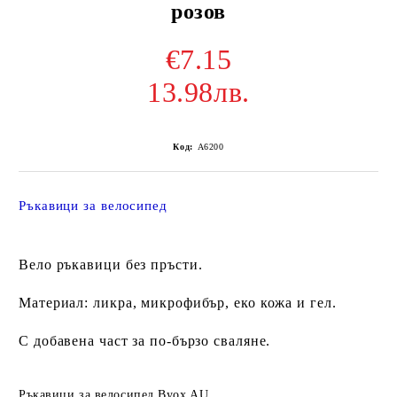
розов
€7.15
13.98лв.
Код:
A6200
Ръкавици за велосипед
Вело ръкавици без пръсти.
Материал: ликра, микрофибър, еко кожа и гел.
С добавена част за по-бързо сваляне.
Ръкавици за велосипед Byox AU