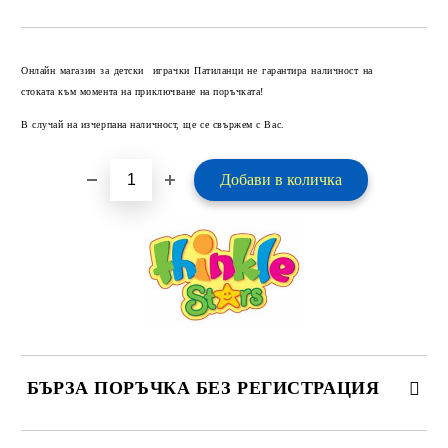
Добави в желани
Онлайн магазин за детски играчки Патиланци не гарантира наличност на
стоката към момента на приключване на поръчката!
В случай на изчерпана наличност, ще се свържем с Вас.
БЪРЗА ПОРЪЧКА БЕЗ РЕГИСТРАЦИЯ
САМО ПОПЪЛНЕТЕ 2 ПОЛЕТА