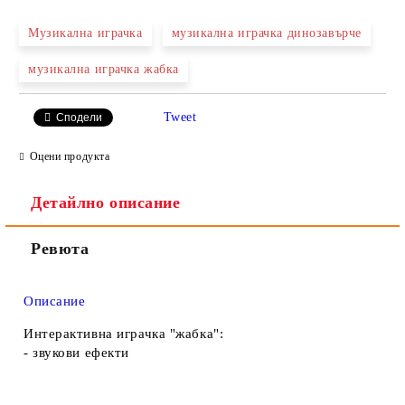
Музикална играчка
музикална играчка динозавърче
музикална играчка жабка
Ние ще се свържем с вас в рамките на работния ден.
Tweet
Сподели
Оцени продукта
Детайлно описание
Ревюта
Описание
Интерактивна играчка "жабка":
- звукови ефекти