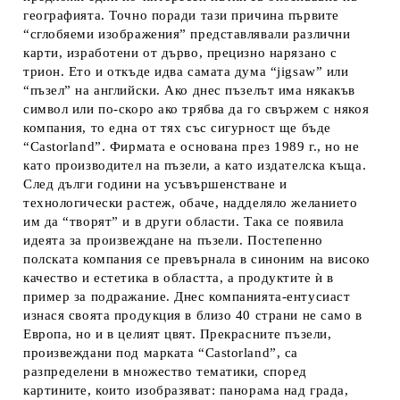
географията. Точно поради тази причина първите
“сглобяеми изображения” представлявали различни
карти, изработени от дърво, прецизно нарязано с
трион. Ето и откъде идва самата дума “jigsaw” или
“пъзел” на английски. Ако днес пъзелът има някакъв
символ или по-скоро ако трябва да го свържем с някоя
компания, то една от тях със сигурност ще бъде
“Castorland”. Фирмата е основана през 1989 г., но не
като производител на пъзели, а като издателска къща.
След дълги години на усъвършенстване и
технологически растеж, обаче, надделяло желанието
им да “творят” и в други области. Така се появила
идеята за произвеждане на пъзели. Постепенно
полската компания се превърнала в синоним на високо
качество и естетика в областта, а продуктите ѝ в
пример за подражание. Днес компанията-ентусиаст
изнася своята продукция в близо 40 страни не само в
Европа, но и в целият цвят. Прекрасните пъзели,
произвеждани под марката “Castorland”, са
разпределени в множество тематики, според
картините, които изобразяват: панорама над града,