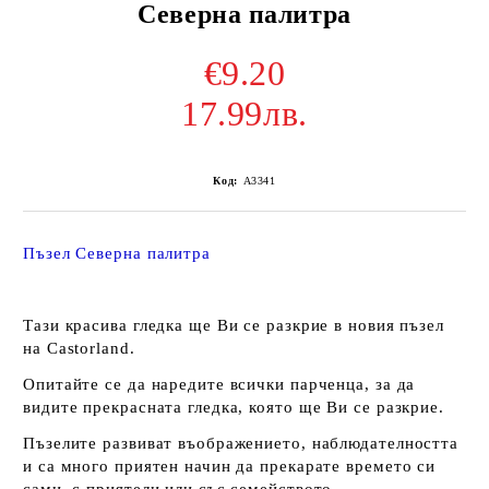
Северна палитра
€9.20
17.99лв.
Код:
A3341
Пъзел Северна палитра
Тази красива гледка ще Ви се разкрие в новия пъзел
на Castorland.
Опитайте се да наредите всички парченца, за да
видите прекрасната гледка, която ще Ви се разкрие.
Пъзелите развиват въображението, наблюдателността
и са много приятен начин да прекарате времето си
сами, с приятели или със семейството.