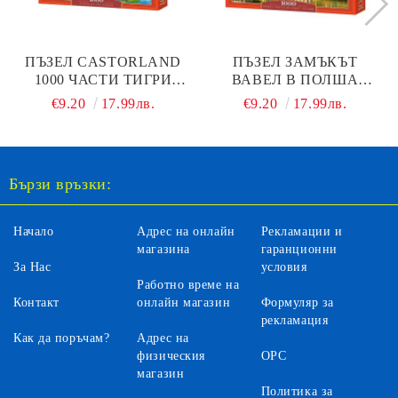
ПЪЗЕЛ CASTORLAND
ПЪЗЕЛ ЗАМЪКЪТ
1000 ЧАСТИ ТИГРИ
ВАВЕЛ В ПОЛША
КРАЙ ПОТОКА 104413
CASTORLAND 1000
€9.20
17.99лв.
€9.20
17.99лв.
ЧАСТИ 103027
Бързи връзки:
Начало
Адрес на онлайн
Рекламации и
магазина
гаранционни
За Нас
условия
Работно време на
Контакт
онлайн магазин
Формуляр за
рекламация
Как да поръчам?
Адрес на
физическия
ОРС
магазин
Политика за