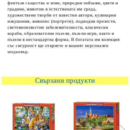
фентъзи същества и земи, природни пейзажи, цветя и
градини, животни в естествената им среда,
художествени творби от известни автори, кулинарни
изкушения, живопис (портрети), подводни прелести,
световноизвестни забележителности, класически
кораби, образователни пъзели, пъзели-игри, както и
пъзели в нестандартна форма. В богатата им колекция
със сигурност ще откриете и вашият персонален
шедьовър.
Свързани продукти