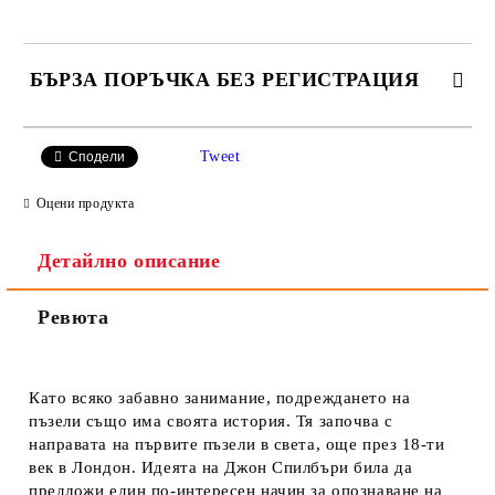
БЪРЗА ПОРЪЧКА БЕЗ РЕГИСТРАЦИЯ
САМО ПОПЪЛНЕТЕ 2 ПОЛЕТА
Tweet
Сподели
Оцени продукта
Детайлно описание
Ние ще се свържем с вас в рамките на работния ден.
Ревюта
Като всяко забавно занимание, подреждането на
пъзели също има своята история. Тя започва с
направата на първите пъзели в света, още през 18-ти
век в Лондон. Идеята на Джон Спилбъри била да
предложи един по-интересен начин за опознаване на