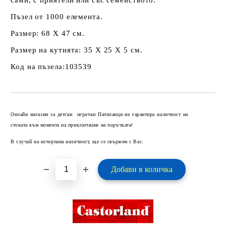
Пъзел от 1000 елемента.
Размер: 68 Х 47 см.
Размер на кутията: 35 Х 25 Х 5 см.
Код на пъзела:103539
Добави в желани
Онлайн магазин за детски играчки Патиланци не гарантира наличност на
стоката към момента на приключване на поръчката!
В случай на изчерпана наличност, ще се свържем с Вас.