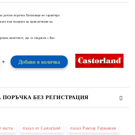
за детски играчки Патиланци не гарантира
оката към момента на приключване на
Добави в желани
ерпана наличност, ще се свържем с Вас.
А ПОРЪЧКА БЕЗ РЕГИСТРАЦИЯ
ПЪЛНЕТЕ 2 ПОЛЕТА
0 части
пъзел от Castorland
пъзел Рамзау Германия
 свържем с вас в рамките на работния ден.