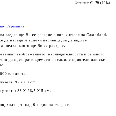
€1.79 (10%)
Отстъпка:
зау Германия
ва гледка ще Ви се разкрие в новия пъзел на Castorland.
е да наредите всички парченца, за да видите
а гледка, която ще Ви се разкрие.
развиват въображението, наблюдателността и са много
чин да прекарате времето си сами, с приятели или със
то.
3000 елемента.
пъзела: 92 x 68 cm.
кутията: 38 Х 26,5 Х 5 см.
 подходящ за над 9 годишна възраст.