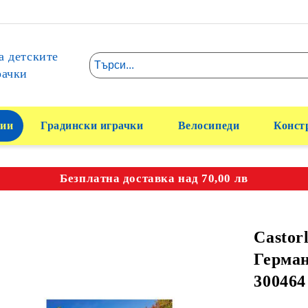
а детските
рачки
ии
Градински играчки
Велосипеди
Конст
Безплатна доставка над 70,00 лв
Castor
Герман
300464