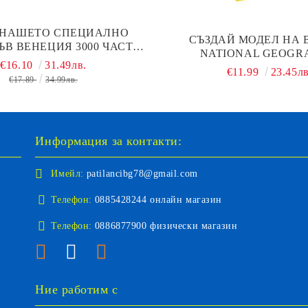
 НАШЕТО СПЕЦИАЛНО
СЪЗДАЙ МОДЕЛ НА 
ЪВ ВЕНЕЦИЯ 3000 ЧАСТИ
NATIONAL GEOGR
STORLAND 300426
€16.10
31.49лв.
€11.99
23.45лв
€17.89
34.99лв.
Информация за контакти:
Имейл:
patilancibg78@gmail.com
Телефон:
0885428244 онлайн магазин
Телефон:
0886877900 физически магазин
Ние работим с