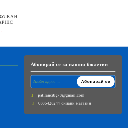
ВУЛКАН
APHIC
.
Абонирай се за нашия бюлетин
patilancibg78@gmail.com
0885428244 онлайн магазин