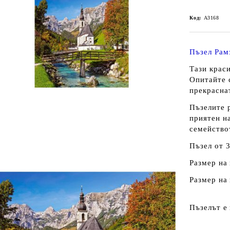
Код:
A3168
Пъзел Рам
Тази краси
Опитайте с
прекраснат
Пъзелите 
приятен на
семейство
Пъзел от 
Размер на 
Размер на 
Пъзелът е