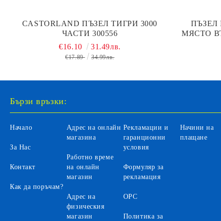
CASTORLAND ПЪЗЕЛ ТИГРИ 3000
ПЪЗЕЛ
ЧАСТИ 300556
МЯСТО В
CA
€16.10
31.49лв.
€17.89
34.99лв.
Бързи връзки:
Начало
Адрес на онлайн
Рекламации и
Начини на
магазина
гаранционни
плащане
За Нас
условия
Работно време
Контакт
на онлайн
Формуляр за
магазин
рекламация
Как да поръчам?
Адрес на
ОРС
физическия
магазин
Политика за