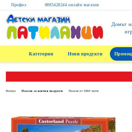
Профил
0885428244 онлайн магазин
Домът н
иг
Категории
Нови продукти
Промоц
Начало
Пъзели за всички възрасти
Пъзели от 3000 части