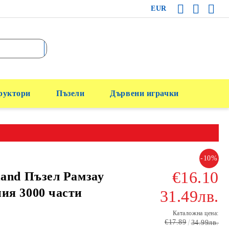
EUR
руктори
Пъзели
Дървени играчки
-10%
€16.10
land Пъзел Рамзау
ия 3000 части
31.49лв.
Каталожна цена:
€17.89
34.99лв.