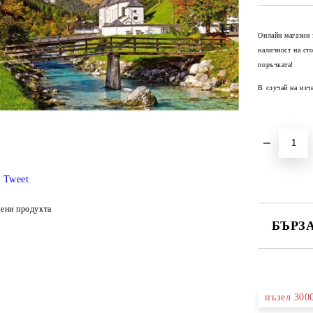
Онлайн магазин 
наличност на ст
поръчката!
В случай на изч
Tweet
ени продукта
БЪРЗ
САМО ПО
пъзел 300
Ние ще се