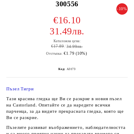
300556
-10%
€16.10
31.49лв.
Каталожна цена:
€17.89
34.99лв.
€1.79 (10%)
Отстъпка:
Код:
A3173
Пъзел Тигри
Тази красива гледка ще Ви се разкрие в новия пъзел
на Castorland. Опитайте се да наредите всички
парченца, за да видите прекрасната гледка, която ще
Ви се разкрие.
Пъзелите развиват въображението, наблюдателността
и са много приятен начин да прекарате времето си