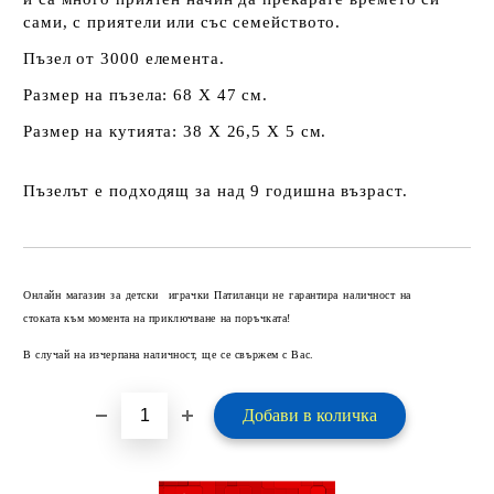
сами, с приятели или със семейството.
Пъзел от 3000 елемента.
Размер на пъзела: 68 Х 47 см.
Размер на кутията: 38 Х 26,5 Х 5 см.
Пъзелът е подходящ за над 9 годишна възраст.
Добави в желани
Онлайн магазин за детски играчки Патиланци не гарантира наличност на
стоката към момента на приключване на поръчката!
В случай на изчерпана наличност, ще се свържем с Вас.