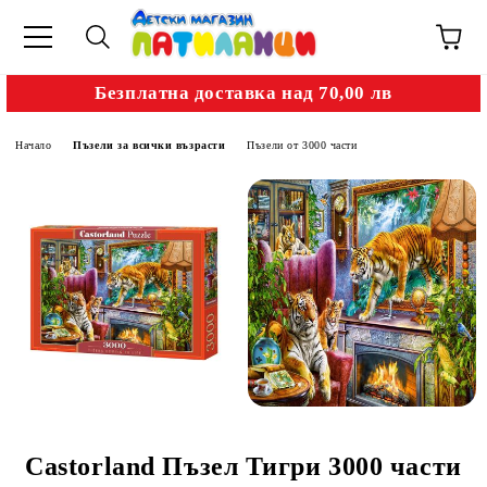
Безплатна доставка над 70,00 лв
Начало
Пъзели за всички възрасти
Пъзели от 3000 части
Castorland Пъзел Тигри 3000 части