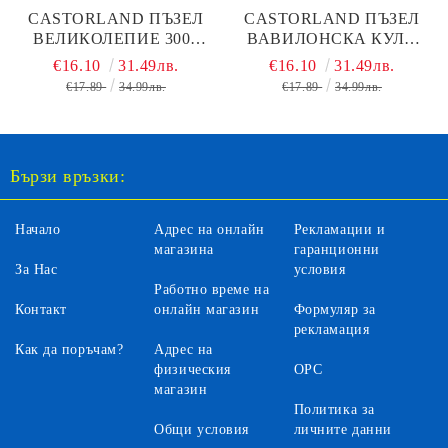
CASTORLAND ПЪЗЕЛ
CASTORLAND ПЪЗЕЛ
ВЕЛИКОЛЕПИЕ 3000
ВАВИЛОНСКА КУЛА
ЧАСТИ 300495
3000 ЧАСТИ 300563
€16.10
31.49лв.
€16.10
31.49лв.
€17.89
34.99лв.
€17.89
34.99лв.
Бързи връзки:
Начало
Адрес на онлайн
Рекламации и
магазина
гаранционни
За Нас
условия
Работно време на
Контакт
онлайн магазин
Формуляр за
рекламация
Как да поръчам?
Адрес на
физическия
ОРС
магазин
Политика за
Общи условия
личните данни