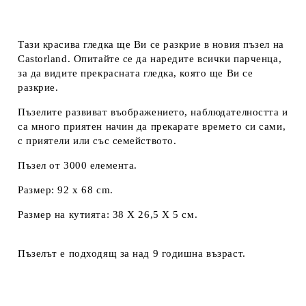
Тази красива гледка ще Ви се разкрие в новия пъзел на
Castorland. Опитайте се да наредите всички парченца,
за да видите прекрасната гледка, която ще Ви се
разкрие.
Пъзелите развиват въображението, наблюдателността и
са много приятен начин да прекарате времето си сами,
с приятели или със семейството.
Пъзел от 3000 елемента.
Размер: 92 x 68 cm.
Размер на кутията: 38 Х 26,5 Х 5 см.
Пъзелът е подходящ за над 9 годишна възраст.