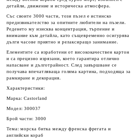
детайли, движение и историческа атмосфера.
Със своите 3000 части, този пъзел е истинско
предизвикателство за опитните любители на пъзели.
Реденето му изисква концентрация, търпение и
внимание към детайла, като същевременно осигурява
дълги часове приятно и релаксиращо занимание.
Елементите са изработени от висококачествен картон
и са прецизно изрязани, което гарантира отлично
напасване и дълготрайност. След завършване се
получава впечатляваща голяма картина, подходяща за
рамкиране и декорация.
Характеристики:
Марка: Castorland
Модел: 300037
Брой части: 3000
Тема: морска битка между френска фрегата и
английски кораб