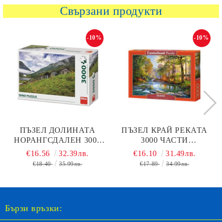
Свързани продукти
-10%
-10%
ПЪЗЕЛ ДОЛИНАТА
ПЪЗЕЛ КРАЙ РЕКАТА
НОРАНГСДАЛЕН 3000
3000 ЧАСТИ
ЧАСТИ DINO 563193
CASTORLAND 300532
€16.56
32.39лв.
€16.10
31.49лв.
€18.40
35.99лв.
€17.89
34.99лв.
Бързи връзки: