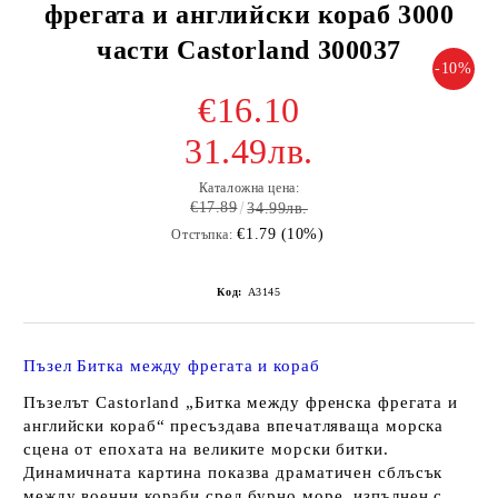
фрегата и английски кораб 3000
части Castorland 300037
-10%
€16.10
31.49лв.
Каталожна цена:
€17.89
34.99лв.
€1.79 (10%)
Отстъпка:
Код:
A3145
Пъзел Битка между фрегата и кораб
Пъзелът Castorland „Битка между френска фрегата и
английски кораб“ пресъздава впечатляваща морска
сцена от епохата на великите морски битки.
Динамичната картина показва драматичен сблъсък
между военни кораби сред бурно море, изпълнен с