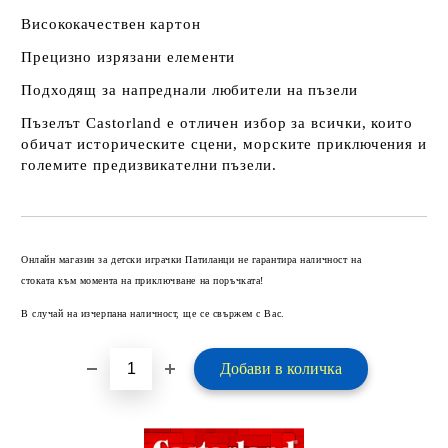
Висококачествен картон
Прецизно изрязани елементи
Подходящ за напреднали любители на пъзели
Пъзелът Castorland е отличен избор за всички, които
обичат историческите сцени, морските приключения и
големите предизвикателни пъзели.
Добави в желани
Онлайн магазин за детски играчки Патиланци не гарантира наличност на
стоката към момента на приключване на поръчката!
В случай на изчерпана наличност, ще се свържем с Вас.