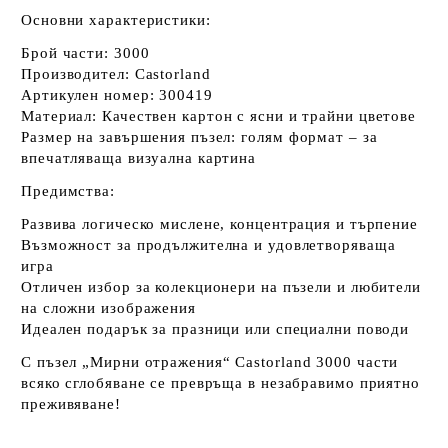
Основни характеристики:
Брой части:
3000
Производител:
Castorland
Артикулен номер:
300419
Материал:
Качествен картон с ясни и трайни цветове
Размер на завършения пъзел:
голям формат – за
впечатляваща визуална картина
Предимства:
Развива логическо мислене, концентрация и търпение
Възможност за продължителна и удовлетворяваща
игра
Отличен избор за колекционери на пъзели и любители
на сложни изображения
Идеален подарък за празници или специални поводи
С пъзел
„Мирни отражения“ Castorland 3000 части
всяко сглобяване се превръща в незабравимо приятно
преживяване!