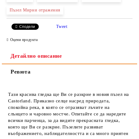
Пъзел Мирни отражения
Ние ще се свържем с вас в рамките на работния ден.
Tweet
Сподели
Оцени продукта
Детайлно описание
Ревюта
Тази красива гледка ще Ви се разкрие в новия пъзел на
Castorland. Приказно селце насред природата,
спокойна река, в която се отразяват лъчите на
слънцето и чаровно мостче. Опитайте се да наредите
всички парченца, за да видите прекрасната гледка,
която ще Ви се разкрие. Пъзелите развиват
въображението, наблюдателността и са много приятен