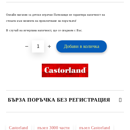
Добави в желани
Онлайн магазин за детски играчки Патиланци не гарантира наличност на
стоката към момента на приключване на поръчката!
В случай на изчерпана наличност, ще се свържем с Вас.
БЪРЗА ПОРЪЧКА БЕЗ РЕГИСТРАЦИЯ
САМО ПОПЪЛНЕТЕ 2 ПОЛЕТА
Castorland
пъзел 3000 части
пъзел Castorland