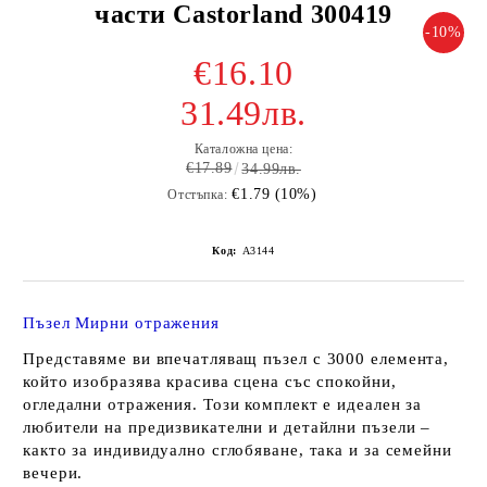
части Castorland 300419
-10%
€16.10
31.49лв.
Каталожна цена:
€17.89
34.99лв.
€1.79 (10%)
Отстъпка:
Код:
A3144
Пъзел Мирни отражения
Представяме ви впечатляващ пъзел с
3000 елемента
,
който изобразява красива сцена със спокойни,
огледални отражения. Този комплект е идеален за
любители на предизвикателни и детайлни пъзели –
както за индивидуално сглобяване, така и за семейни
вечери.