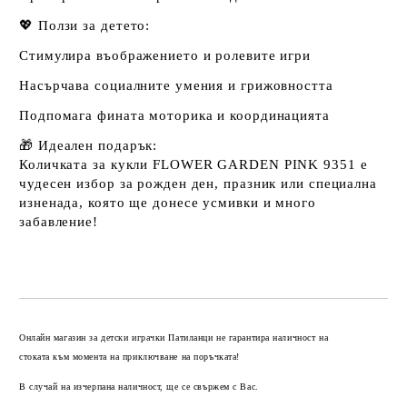
💖 Ползи за детето:
Стимулира въображението и ролевите игри
Насърчава социалните умения и грижовността
Подпомага фината моторика и координацията
🎁 Идеален подарък:
Количката за кукли FLOWER GARDEN PINK 9351 е
чудесен избор за рожден ден, празник или специална
изненада, която ще донесе усмивки и много
забавление!
Добави в желани
Онлайн магазин за детски играчки Патиланци не гарантира наличност на
стоката към момента на приключване на поръчката!
В случай на изчерпана наличност, ще се свържем с Вас.