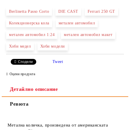
Berlinetta Passo Corto
DIE CAST
Ferrari 250 GT
Колекционерска кола
метален автомобил
Ние ще се свържем с вас в рамките на работния ден.
метален автомобил 1:24
метален автомобил макет
Хоби медел
Хоби модели
Tweet
Сподели
Оцени продукта
Детайлно описание
Ревюта
Метална количка, произведена от американската