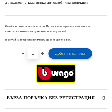
допълнение към всяка автомобилна колекция.
Добави в желани
Онлайн магазин за детски играчки Патиланци не гарантира наличност на
стоката към момента на приключване на поръчката!
В случай на изчерпана наличност, ще се свържем с Вас.
БЪРЗА ПОРЪЧКА БЕЗ РЕГИСТРАЦИЯ
САМО ПОПЪЛНЕТЕ 2 ПОЛЕТА