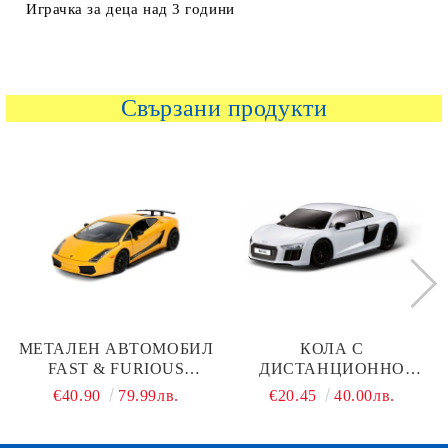
Играчка за деца над 3 години
Свързани продукти
МЕТАЛЕН АВТОМОБИЛ
КОЛА С
FAST & FURIOUS
ДИСТАНЦИОННО
LAMBORGHINI
УПРАВЛЕНИЕ AUDI R8
€40.90
79.99лв.
€20.45
40.00лв.
GALLARDO 1:24 JADA
2015 VERSION 1:24
TOYS 253203067
RASTAR 72300