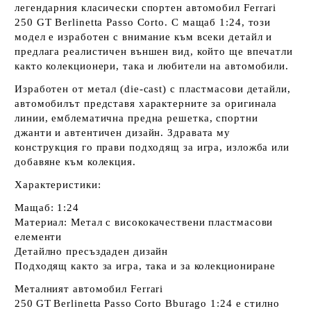
легендарния класически спортен автомобил
Ferrari
250 GT Berlinetta Passo Corto
. С мащаб
1:24
, този
модел е изработен с внимание към всеки детайл и
предлага реалистичен външен вид, който ще впечатли
както колекционери, така и любители на автомобили.
Изработен от метал (die‑cast) с пластмасови детайли,
автомобилът представя характерните за оригинала
линии, емблематична предна решетка, спортни
джанти и автентичен дизайн. Здравата му
конструкция го прави подходящ за игра, изложба или
добавяне към колекция.
Характеристики:
Мащаб:
1:24
Материал: Метал с висококачествени пластмасови
елементи
Детайлно пресъздаден дизайн
Подходящ както за игра, така и за колекциониране
Металният автомобил Ferrari
250 GT Berlinetta Passo Corto Bburago 1:24 е стилно