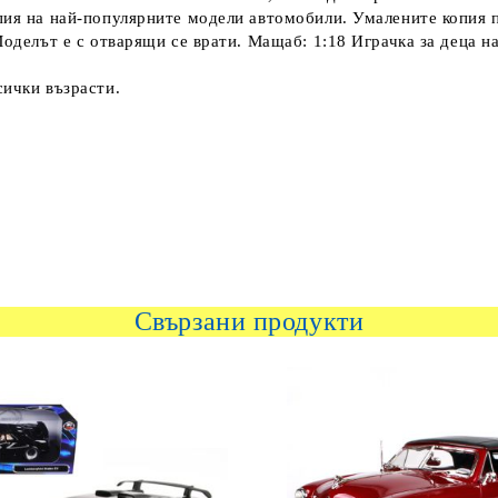
пия на най-популярните модели автомобили. Умалените копия п
Моделът е с отварящи се врати. Мащаб: 1:18 Играчка за деца н
сички възрасти.
Свързани продукти