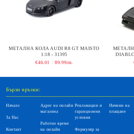
МЕТАЛНА КОЛA AUDI R8 GT MAISTO
МЕТАЛН
1:18 - 31395
DIABLO
€46.01
89.99лв.
Бързи връзки:
Начало
Адрес на онлайн
Рекламации и
Начини на
магазина
гаранционни
плащане
За Нас
условия
Работно време
Контакт
на онлайн
Формуляр за