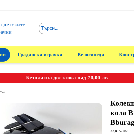
а детските
рачки
ии
Градински играчки
Велосипеди
Конст
Безплатна доставка над 70,00 лв
Cast
Колек
кола B
Bburag
Код:
A2702