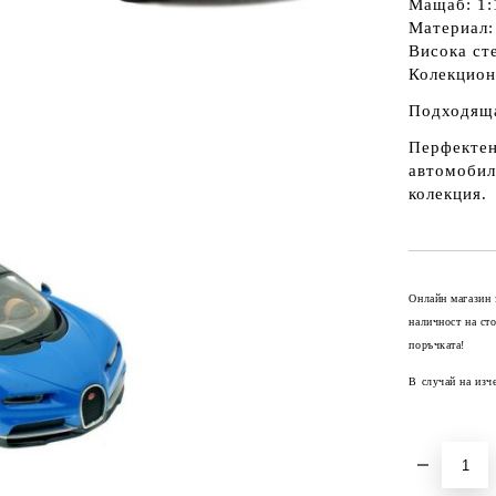
Мащаб: 1:
Материал:
Висока ст
Колекцион
Подходяща
Перфектен
автомобил
колекция.
Онлайн магазин 
наличност на ст
поръчката!
В случай на изч