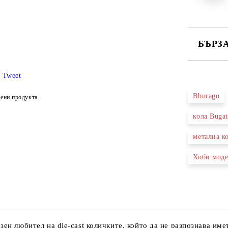
БЪРЗ
САМО ПО
Tweet
Bburago
ени продукта
Ние ще се
кола Bugat
метална ко
Хоби мод
зен любител на die-cast количките, който да не разпознава им