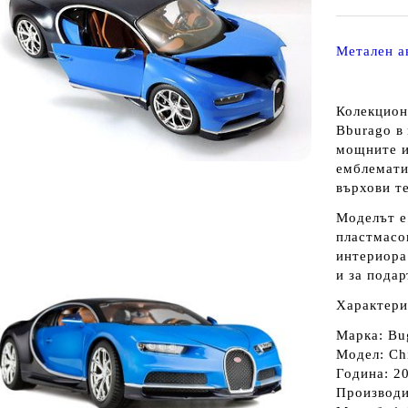
Метален а
Колекцион
Bburago
в
мощните и
емблемати
върхови т
Моделът е
пластмасо
интериора
и за пода
Характери
Марка: Bug
Модел: Ch
Година: 2
Производи