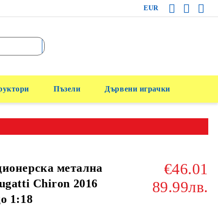
EUR
руктори
Пъзели
Дървени играчки
€46.01
ционерска метална
ugatti Chiron 2016
89.99лв.
o 1:18