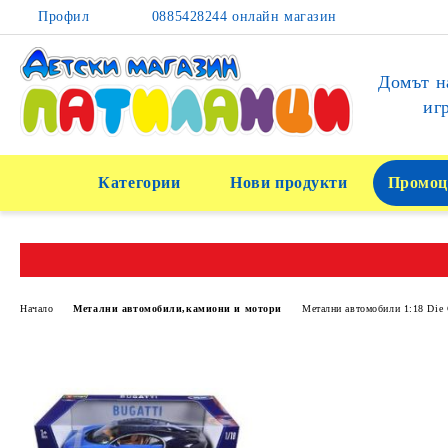
Профил
0885428244 онлайн магазин
Домът н
иг
Категории
Нови продукти
Промоц
Начало
Метални автомобили,камиони и мотори
Метални автомобили 1:18 Die 