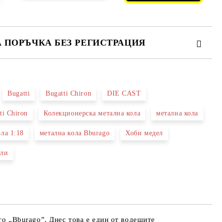
А ПОРЪЧКА БЕЗ РЕГИСТРАЦИЯ
ПЪЛНЕТЕ 2 ПОЛЕТА
Bugatti
Bugatti Chiron
DIE CAST
 свържем с вас в рамките на работния ден.
ti Chiron
Колекционерска метална кола
метална кола
ла 1:18
метална кола Bburago
Хоби медел
ели
ето „Bburago”. Днес това е един от водещите