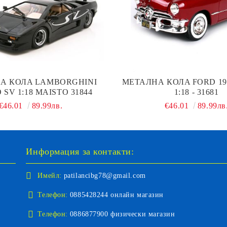
А КОЛA LAMBORGHINI
МЕТАЛНА КОЛA FORD 19
 SV 1:18 MAISTO 31844
1:18 - 31681
€46.01
89.99лв.
€46.01
89.99лв
Информация за контакти:
Имейл:
patilancibg78@gmail.com
Телефон:
0885428244 онлайн магазин
Телефон:
0886877900 физически магазин