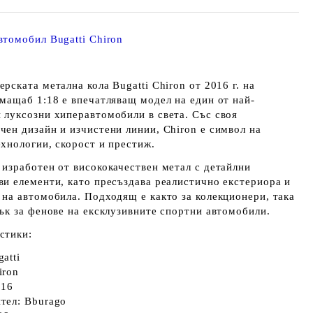
втомобил Bugatti Chiron
ерската метална кола
Bugatti Chiron от 2016 г.
на
 мащаб
1:18
е впечатляващ модел на един от най-
 луксозни хиперавтомобили в света. Със своя
чен дизайн и изчистени линии, Chiron е символ на
ехнологии, скорост и престиж.
 изработен от висококачествен метал с детайлни
ви елементи, като пресъздава реалистично екстериора и
 на автомобила. Подходящ е както за колекционери, така
рък за фенове на ексклузивните спортни автомобили.
стики:
atti
iron
016
тел: Bburago