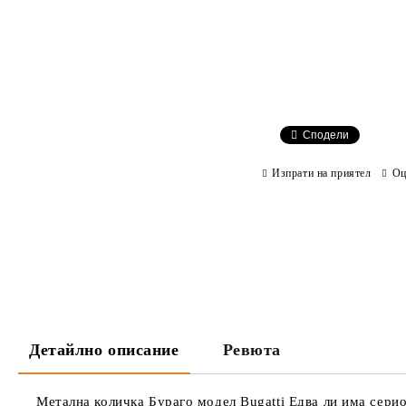
Сподели
Изпрати на приятел
Оц
Детайлно описание
Ревюта
Метална количка Бураго модел Bugatti Едва ли има серио