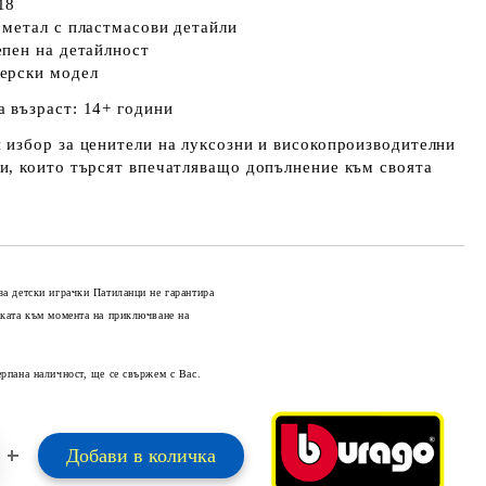
18
 метал с пластмасови детайли
епен на детайлност
ерски модел
 възраст:
14+ години
 избор за ценители на
луксозни и високопроизводителни
и
, които търсят впечатляващо допълнение към своята
за детски играчки Патиланци не гарантира
оката към момента на приключване на
Добави в желани
ерпана наличност, ще се свържем с Вас.