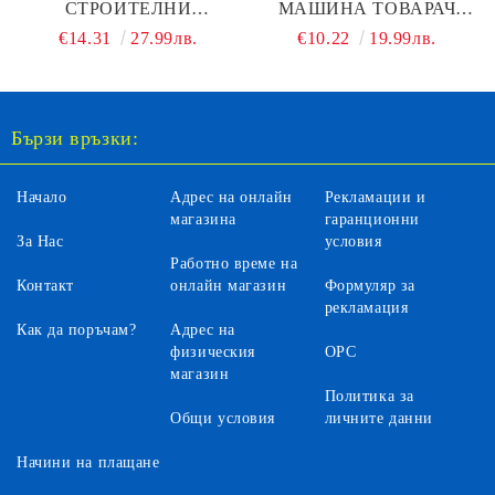
СТРОИТЕЛНИ
МАШИНА ТОВАРАЧ
МАШИНИ VOLVO
BOBCAT TOOLCAT 5600
€14.31
27.99лв.
€10.22
19.99лв.
САМОСВАЛ
BURAGO 1:32
Бързи връзки:
Начало
Адрес на онлайн
Рекламации и
магазина
гаранционни
За Нас
условия
Работно време на
Контакт
онлайн магазин
Формуляр за
рекламация
Как да поръчам?
Адрес на
физическия
ОРС
магазин
Политика за
Общи условия
личните данни
Начини на плащане