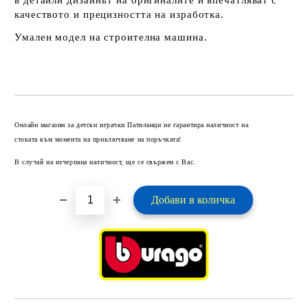
качеството и прецизността на изработка.
Умален модел на строителна машина.
Добави в желани
Онлайн магазин за детски играчки Патиланци не гарантира наличност на
стоката към момента на приключване на поръчката!
В случай на изчерпана наличност, ще се свържем с Вас.