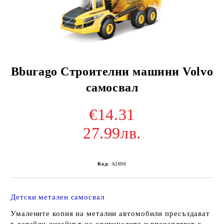
Bburago Строителни машини Volvo
самосвал
€14.31
27.99лв.
Код:
A2696
Детски метален самосвал
Умалените копия на метални автомобили пресъздават
в детайли дизайнът на оригиналите и впечатляват с