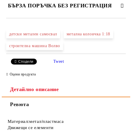
БЪРЗА ПОРЪЧКА БЕЗ РЕГИСТРАЦИЯ
САМО ПОПЪЛНЕТЕ 2 ПОЛЕТА
детски метален самосвал
метална колоичка 1:18
строителна машина Волво
Ние ще се свържем с вас в рамките на работния ден.
Tweet
Сподели
Оцени продукта
Детайлно описание
Ревюта
Материал:метал/пластмаса
Движещи се елементи