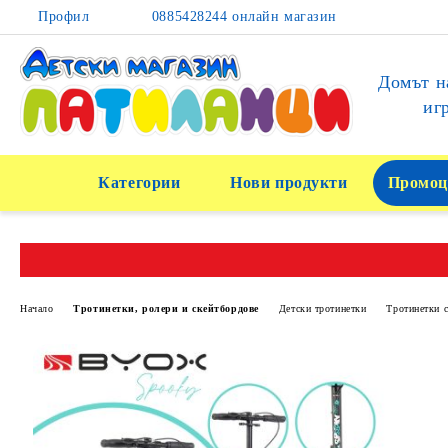
Профил
0885428244 онлайн магазин
Домът н
иг
Категории
Нови продукти
Промоц
Начало
Тротинетки, ролери и скейтбордове
Детски тротинетки
Тротинетки с