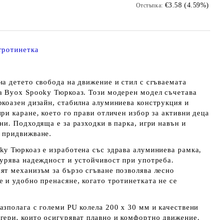
€3.58 (4.59%)
Отстъпка:
тротинетка
на детето свобода на движение и стил с сгъваемата
а Byox Spooky Тюркоаз. Този модерен модел съчетава
ркоазен дизайн, стабилна алуминиева конструкция и
ри каране, което го прави отличен избор за активни деца
ни. Подходяща е за разходки в парка, игри навън и
 придвижване.
ky Тюркоаз е изработена със здрава алуминиева рамка,
гурява надеждност и устойчивост при употреба.
ят механизъм за бързо сгъване позволява лесно
 и удобно пренасяне, когато тротинетката не се
азполага с големи PU колела 200 x 30 мм и качествени
гери, които осигуряват плавно и комфортно движение.