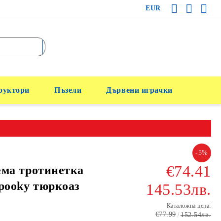
EUR
руктори
Пъзели
Дървени играчки
-5%
€74.41
ма тротинетка
pooky тюркоаз
145.53лв.
Каталожна цена:
€77.99
152.54лв.