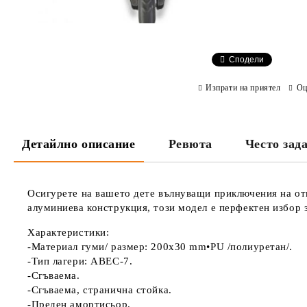
Сподели
Изпрати на приятел
Оц
Детайлно описание
Ревюта
Често зад
Осигурете на вашето дете вълнуващи приключения на отк
алуминиева конструкция, този модел е перфектен избор з
Характеристики:
-Материал гуми/ размер: 200x30 mm•PU /полиуретан/.
-Тип лагери: ABEC-7.
-Сгъваема.
-Сгъваема, странична стойка.
-Преден амортисьор.