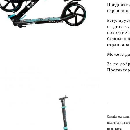
Предният 
неравни п
Регулируе
на детето
покритие 
безопасно
странична
Можете да
За по доб
Протектор
Онлайн магазин 
наличност на ст
поръчката!