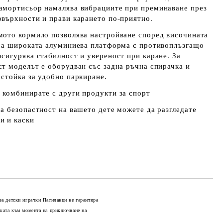
амортисьор намалява вибрациите при преминаване през
овърхности и прави карането по-приятно.
мото кормило позволява настройване според височината
, а широката алуминиева платформа с противоплъзгащо
осигурява стабилност и увереност при каране. За
ст моделът е оборудван със задна ръчна спирачка и
 стойка за удобно паркиране.
 комбинирате с други
продукти за спорт
ра безопастност на вашето дете можете да разгледате
и и каски
за детски играчки Патиланци не гарантира
оката към момента на приключване на
Добави в желани