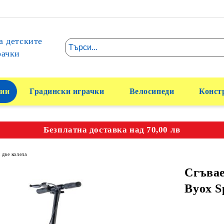
а детските
рачки
ии
Градински играчки
Велосипеди
Конст
Безплатна доставка над 70,00 лв
 две колела
Сгъвае
Byox S