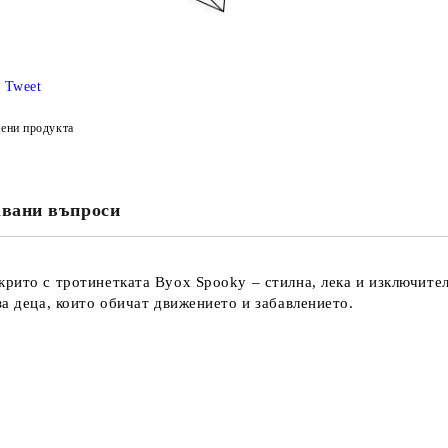
Tweet
ени продукта
авани въпроси
рито с тротинетката Byox Spooky – стилна, лека и изключител
а деца, които обичат движението и забавлението.