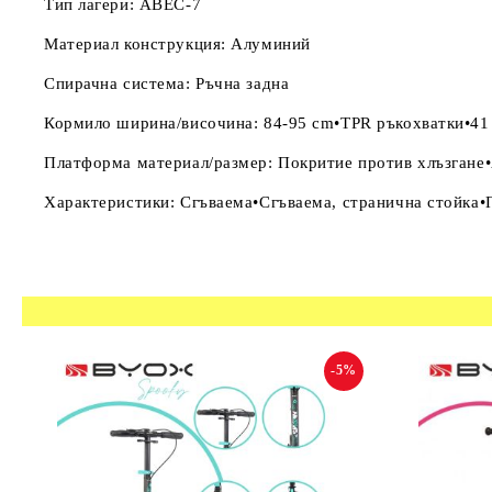
Тип лагери: ABEC-7
Материал конструкция: Алуминий
Спирачна система: Ръчна задна
Кормило ширина/височина: 84-95 cm•TPR ръкохватки•41
Платформа материал/размер: Покритие против хлъзган
Характеристики: Сгъваема•Сгъваема, странична стойка•
-5%