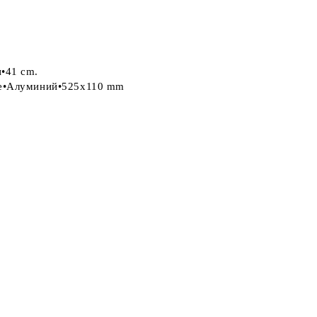
•41 cm.
не•Алуминий•525x110 mm