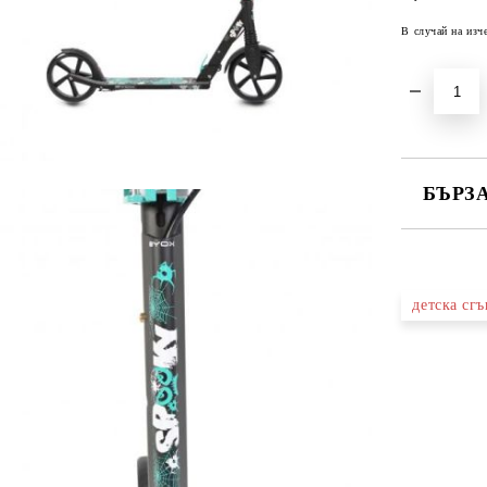
В случай на изч
БЪРЗ
САМО ПО
детска сг
Ние ще се