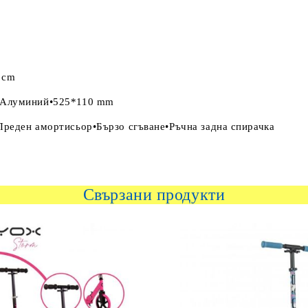
 cm
е•Алуминий•525*110 mm
Преден амортисьор•Бързо сгъване•Ръчна задна спирачка
Свързани продукти