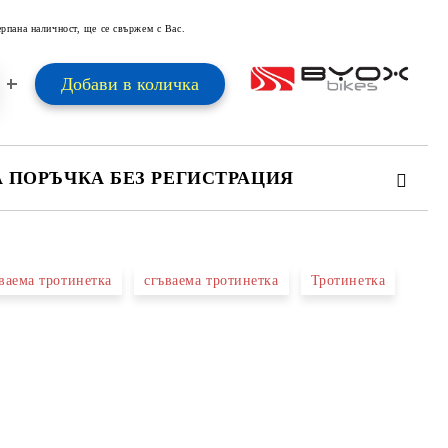
ерпана наличност, ще се свържем с Вас.
А ПОРЪЧКА БЕЗ РЕГИСТРАЦИЯ
ПЪЛНЕТЕ 2 ПОЛЕТА
ъваема тротинетка
сгъваема тротинетка
Тротинетка
 свържем с вас в рамките на работния ден.