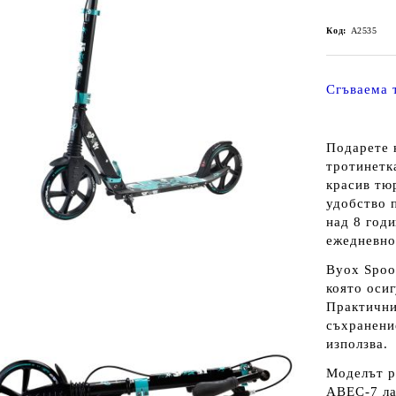
Код:
A2535
Сгъваема 
Подарете 
тротинетк
красив тю
удобство п
над 8 годи
ежедневно
Byox Spoo
която оси
Практични
съхранение
използва.
Моделът р
ABEC-7 ла