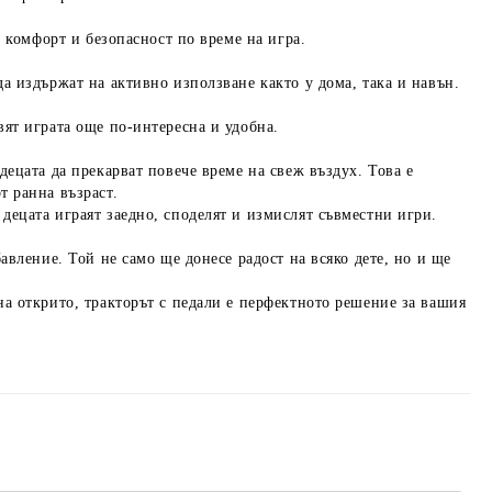
е комфорт и безопасност по време на игра.
да издържат на активно използване както у дома, така и навън.
вят играта още по-интересна и удобна.
децата да прекарват повече време на свеж въздух. Това е
т ранна възраст.
децата играят заедно, споделят и измислят съвместни игри.
бавление. Той не само ще донесе радост на всяко дете, но и ще
на открито, тракторът с педали е перфектното решение за вашия