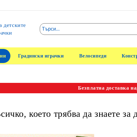
а детските
рачки
ии
Градински играчки
Велосипеди
Конст
Безплатна доставка на
сичко, което трябва да знаете за 