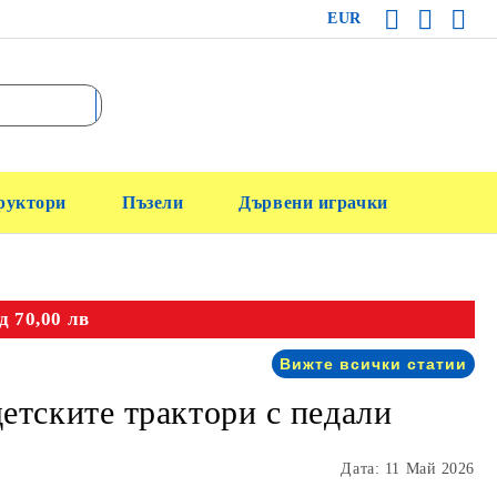
EUR
руктори
Пъзели
Дървени играчки
д 70,00 лв
Вижте всички статии
детските трактори с педали
Дата: 11 Май 2026