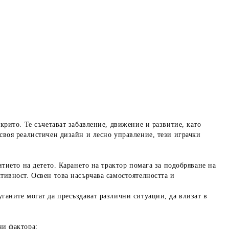
крито. Те съчетават забавление, движение и развитие, като
своя реалистичен дизайн и лесно управление, тези играчки
итието на детето. Карането на трактор помага за подобряване на
тивност. Освен това насърчава самостоятелността и
ганите могат да пресъздават различни ситуации, да влизат в
ни фактора: