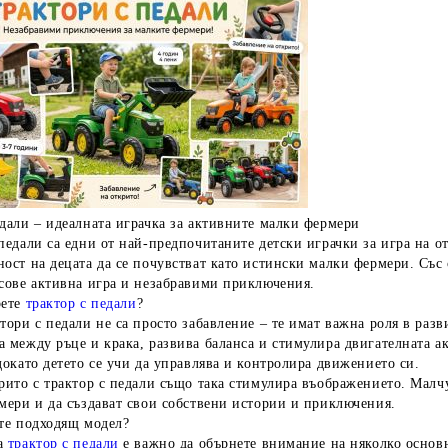
дали – идеалната играчка за активните малки фермери
педали са едни от най-предпочитаните детски играчки за игра на от
ост на децата да се почувстват като истински малки фермери. Със 
асове активна игра и незабравими приключения.
рете
трактор с педали
?
тори с педали не са просто забавление – те имат важна роля в разв
 между ръце и крака, развива баланса и стимулира двигателната ак
докато детето се учи да управлява и контролира движението си.
рито с трактор с педали също така стимулира въображението. Малчу
мери и да създават свои собствени истории и приключения.
ете подходящ модел?
на
трактор с педали
е важно да обърнете внимание на няколко основ