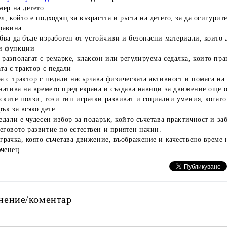
мер на детето
л, който е подходящ за възрастта и ръста на детето, за да осигурит
дравина
бва да бъде изработен от устойчиви и безопасни материали, които 
и функции
разполагат с ремарке, клаксон или регулируема седалка, които пра
та с трактор с педали
а с трактор с педали насърчава физическата активност и помага на 
натива на времето пред екрана и създава навици за движение още о
ките ползи, този тип играчки развиват и социални умения, когато 
ък за всяко дете
едали е чудесен избор за подарък, който съчетава практичност и за
еговото развитие по естествен и приятен начин.
грачка, която съчетава движение, въображение и качествено време 
ченец.
нение/коментар