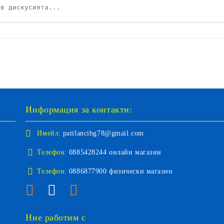
Информация за контакти:
Имейл:
patilancibg78@gmail.com
Телефон:
0885428244 онлайн магазин
Телефон:
0886877900 физически магазин
Ние работим с