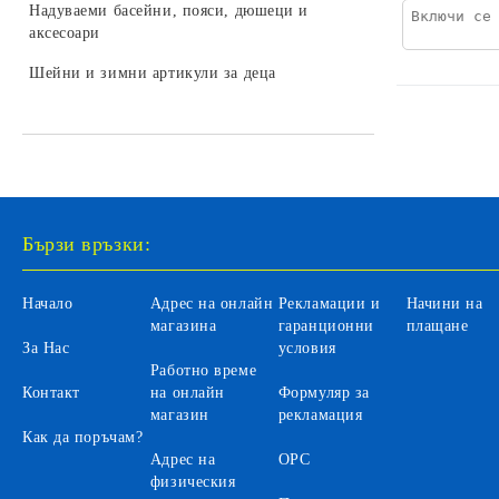
LEGO DREAMZZZ
Надуваеми басейни, пояси, дюшеци и
колекционери
Бебешки играчки за легло и колички
Камиони за деца
аксесоари
Трансформъри и роботи
LEGO SONIC
Играчки и залъгалки за бебета
Селскостопански машини за деца
Шейни и зимни артикули за деца
Хоби модели за сглобяване
LEGO DISNEY
Бебефони и видеонаблюдение за
Автомобили на батерии за деца
LEGO Icons
бебета
Автобуси и трамваи за деца
LEGO Animal Crossing
Аксесоари
LEGO Fortnite
Санитарни продукти за бебета
Бързи връзки:
LEGO Gabby's Dollhouse
Вани и аксесоари за къпане на
бебета
LEGO Editions
Начало
Адрес на онлайн
Рекламации и
Начини на
Бебешки гърнета и седалки
магазина
гаранционни
плащане
За Нас
условия
Аксесоари за баня и тоалетна
Работно време
Контакт
на онлайн
Формуляр за
Детски инхалатори и термометри
магазин
рекламация
Как да поръчам?
Адрес на
ОРС
физическия