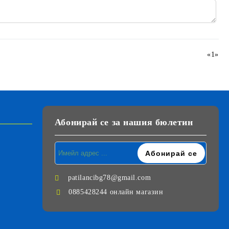
«
1
»
Абонирай се за нашия бюлетин
patilancibg78@gmail.com
0885428244 онлайн магазин