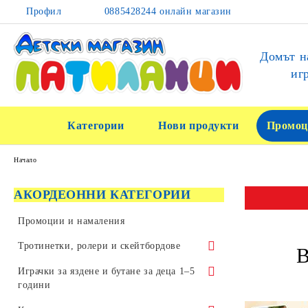
Профил
0885428244 онлайн магазин
Домът н
иг
Категории
Нови продукти
Промоц
Начало
АКОРДЕОННИ КАТЕГОРИИ
Промоции и намаления
Тротинетки, ролери и скейтбордове
В
Тротинетки за трикове и скачане
Играчки за яздене и бутане за деца 1–5
години
Детски тротинетки