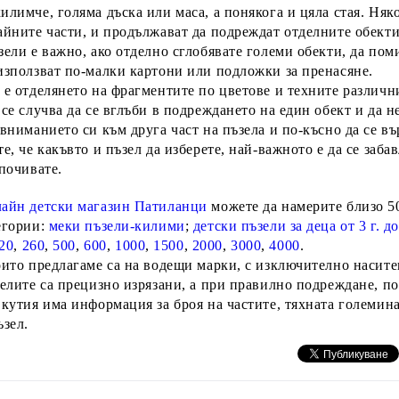
илимче, голяма дъска или маса, а понякога и цяла стая.
Няко
айните части,
и продължават да подреждат отделните обекти
зели е важно, ако отделно сглобявате големи обекти, да пом
използват по-малки картони или подложки за пренасяне.
 е отделянето на фрагментите по цветове
и техните различн
се случва да се вглъби в подреждането на един обект и да н
вниманието си към друга част на пъзела и по-късно да се въ
е, че какъвто и пъзел да изберете, най-важното е да се заба
 почивате.
лайн детски магазин Патиланци
можете да намерите близо 5
егории:
меки пъзели-килими
;
детски пъзели за деца от 3 г. до
20
,
260
,
500
,
600
,
1000
,
1500
,
2000
,
3000
,
4000
.
оито предлагаме са на водещи марки, с изключително насите
зелите са прецизно изрязани, а при правилно подреждане, по
 кутия има информация за броя на частите, тяхната големина,
ъзел.