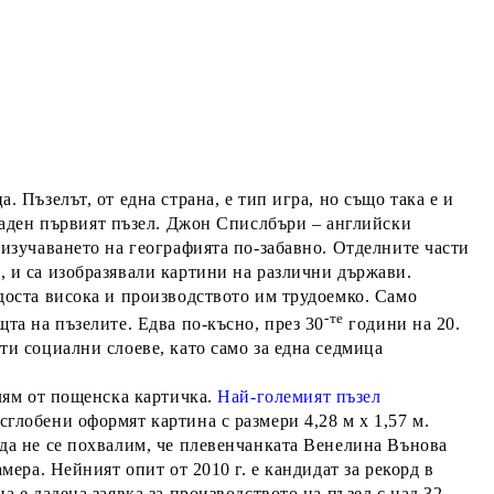
. Пъзелът, от една страна, е тип игра, но също така е и
даден първият пъзел
.
Джон Спислбъри
– английски
и изучаването на географията по-забавно. Отделните части
, и са изобразявали картини на различни държави.
 доста висока и производството им трудоемко. Само
-те
щта на пъзелите. Едва по-късно, през 30
години на 20.
сти социални слоеве, като само за една седмица
олям от пощенска картичка.
Най-големият пъзел
 сглобени оформят картина с размери 4,28 м х 1,57 м.
 да не се похвалим, че плевенчанката Венелина Вънова
амера. Нейният опит от 2010 г. е кандидат за рекорд в
а е дадена заявка за производството на пъзел с над 32