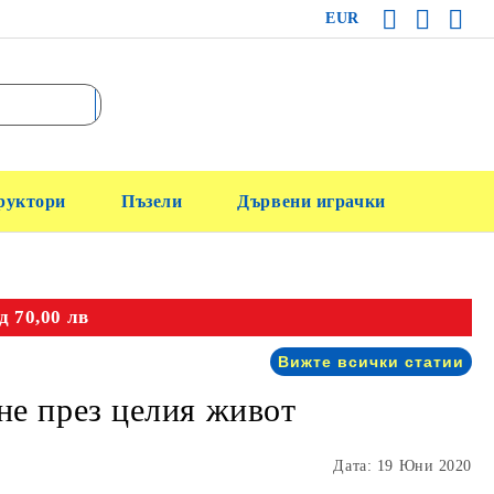
EUR
руктори
Пъзели
Дървени играчки
д 70,00 лв
Вижте всички статии
ене през целия живот
Дата: 19 Юни 2020