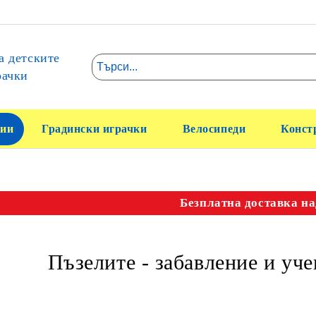
а детските
рачки
ии
Градински играчки
Велосипеди
Конст
Безплатна доставка на
Пъзелите - забавление и уч