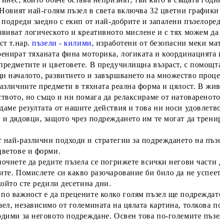
. Новият най-голям пъзел в света включва 32 цветни график
 го подреди заедно с екип от най-добрите и за
звиват логическото и креативното мислене и с тях можем да 
ст т.нар.
пъзели - килими
, изработени от безопасни меки ма
ренират тяханата фина моторика, логиката и координацията
предметите и цветовете. В предучилищна възраст, с помощта
и началото, развитието и завършването на множество проц
различните предмети в тяхната реална форма и цялост. В жи
ството, но също и ни помага да релаксираме от натоваренот
даме резултата от нашите действия и това ни носи удовлетв
 и дядовци, защото чрез подреждането им те могат да трени
т
най-различни подходи и стратегии за подреждането на пъз
цветове и форми.
почнете да редите пъзела
се погрижете всички негови части д
ите. Помислете си какво разочарование би било да не успеет
който сте редили десетина дни.
по важност е да прецените колко голям пъзел ще подреждат
зел, независимо от големината на цялата картина, толкова 
одими за неговото подреждане. Освен това по-големите пъзел