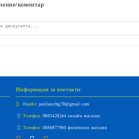
нение/коментар
Информация за контакти:
Имейл:
patilancibg78@gmail.com
Телефон:
0885428244 онлайн магазин
Телефон:
0886877900 физически магазин