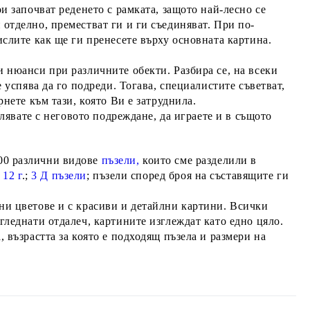
и започват реденето с рамката,
защото най-лесно се
 отделно, преместват ги и ги съединяват
. При по-
ислите как ще ги пренесете върху основната картина.
и нюанси при различните обекти. Разбира се, на всеки
е успява да го подреди. Тогава, специалистите съветват,
рнете към тази, която Ви е затруднила.
влявате с неговото подреждане, да играете и в същото
00 различни видове
пъзели,
които сме разделили в
 12 г
.;
3 Д пъзели
; пъзели според броя на съставящите ги
ни цветове и с
красиви и детайлни картини. Всички
гледнати отдалеч, картините изглеждат като едно цяло.
 възрастта за която е подходящ пъзела и размери на