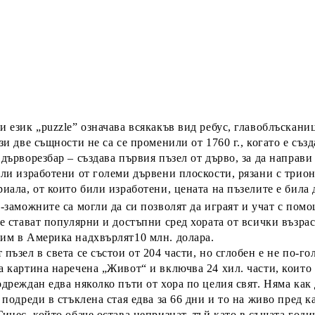
ки език
„puzzle”
означава всякакъв вид ребус, главоблъсканица
ези две същности не са се променили
от 1760 г.
, когато
е съз
 дърворезбар –
създава първия пъзел от дърво
, за да направ
или изработени от големи дървени плоскости, рязани с трион
риала, от които били изработени, цената на пъзелите е била
-заможните са могли да си позволят да играят и учат с помо
те стават популярни и достъпни сред хората от всички възра
им в Америка надхвърлят10 млн. долара.
пъзел в света се състои от 204 части
, но сглобен е не по-г
а картина наречена „Живот“ и
включва 24 хил. части
, които
одреждан едва няколко пъти от хора по целия свят. Няма как
 подреди в стъклена стая едва за 66 дни и то на живо пред к
инес, който обаче остава непризнат, тъй като в същата годин