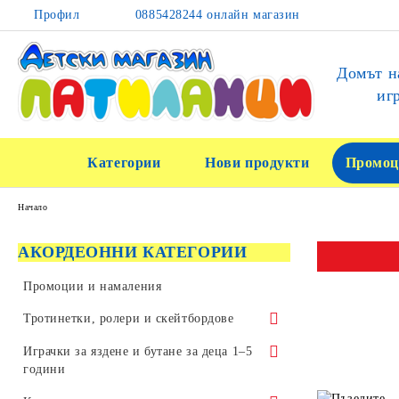
Профил
0885428244 онлайн магазин
Домът н
иг
Категории
Нови продукти
Промоц
Начало
АКОРДЕОННИ КАТЕГОРИИ
Промоции и намаления
Тротинетки, ролери и скейтбордове
Тротинетки за трикове и скачане
Играчки за яздене и бутане за деца 1–5
години
Детски тротинетки