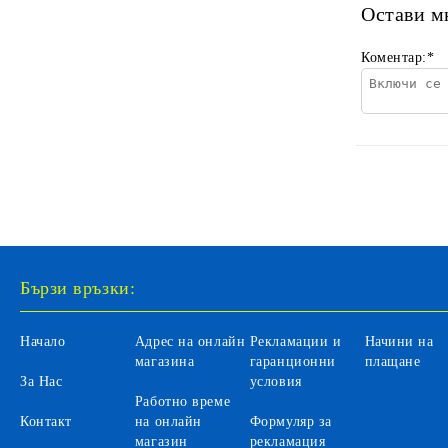
Остави м
Коментар:
*
Бързи връзки:
Начало
Адрес на онлайн
Рекламации и
Начини на
магазина
гаранционни
плащане
За Нас
условия
Работно време
Контакт
на онлайн
Формуляр за
магазин
рекламация