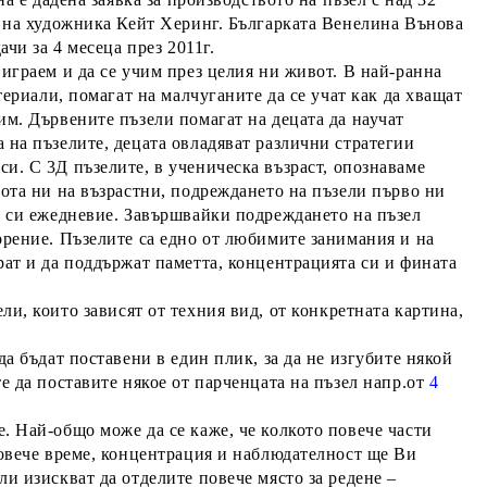
и на художника Кейт Херинг. Българката Венелина Вънова
палени пъзелоредачи за 4 месеца през 2011г.
играем и да се учим през целия ни живот
. В най-ранна
териали, помагат на малчуганите да се учат как да хващат
 им.
Дървените пъзели
помагат на децата да научат
 на пъзелите, децата овладяват различни стратегии
еси. С
3Д пъзелите
, в ученическа възраст, опознаваме
вота ни на възрастни, подреждането на пъзели първо ни
о си ежедневие. Завършвайки подреждането на пъзел
орение. Пъзелите са едно от любимите занимания и на
рат и да поддържат паметта, концентрацията си и фината
ели,
които зависят от техния вид, от конкретната картина,
а бъдат поставени в един плик, за да не изгубите някой
е да поставите някое от парченцата на пъзел напр.от
4
е.
Най-общо може да се каже, че колкото повече части
повече време, концентрация и наблюдателност ще Ви
и изискват да отделите повече място за редене –