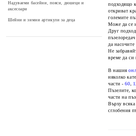
LEGO DREAMZZZ
Надуваеми басейни, пояси, дюшеци и
колекционери
подходящо к
Бебешки играчки за легло и колички
Камиони за деца
аксесоари
Трансформъри и роботи
откриват кр
LEGO SONIC
големите пъ
Играчки и залъгалки за бебета
Селскостопански машини за деца
Шейни и зимни артикули за деца
Хоби модели за сглобяване
LEGO DISNEY
Може да се 
Бебефони и видеонаблюдение за
Автомобили на батерии за деца
Друг подход
LEGO Icons
бебета
пъзелоредач 
Автобуси и трамваи за деца
да насочите 
LEGO Animal Crossing
Аксесоари
Не забравяйт
LEGO Fortnite
време да си
Санитарни продукти за бебета
LEGO Gabby's Dollhouse
Вани и аксесоари за къпане на
В нашия
он
бебета
няколко кат
LEGO Editions
части -
60
,
1
Бебешки гърнета и седалки
Пъзелите, к
части на пъ
Аксесоари за баня и тоалетна
Върху всяка
Детски инхалатори и термометри
сглобения п