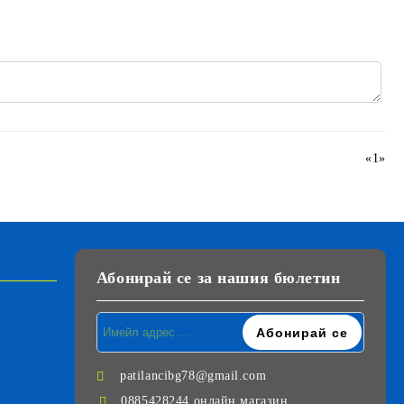
«
1
»
Абонирай се за нашия бюлетин
patilancibg78@gmail.com
0885428244 онлайн магазин