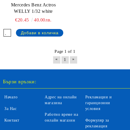
Mercedes Benz Actros
WELLY 1/32 white
€20.45
40.00лв.
Page 1 of 1
«
»
1
Бързи връзки:
Начало
Адрес на онлайн
Рекламации и
магазина
гаранционни
За Нас
условия
Работно време на
Контакт
онлайн магазин
Формуляр за
рекламация