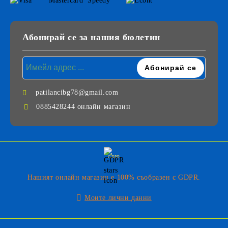
Абонирай се за нашия бюлетин
patilancibg78@gmail.com
0885428244 онлайн магазин
GDPR
Нашият онлайн магазин е 100% съобразен с GDPR.
Моите лични данни