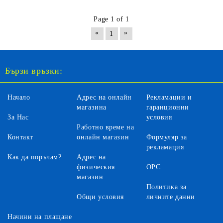
Page 1 of 1
«
»
1
Бързи връзки:
Начало
Адрес на онлайн
Рекламации и
магазина
гаранционни
За Нас
условия
Работно време на
Контакт
онлайн магазин
Формуляр за
рекламация
Как да поръчам?
Адрес на
физическия
ОРС
магазин
Политика за
Общи условия
личните данни
Начини на плащане