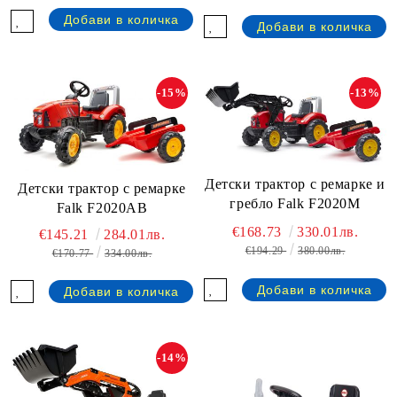
-15%
-13%
Детски трактор с ремарке и
Детски трактор с ремарке
гребло Falk F2020M
Falk F2020AB
€168.73
330.01лв.
€145.21
284.01лв.
€194.29
380.00лв.
€170.77
334.00лв.
-14%