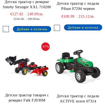
Детски трактор с ремарке
Детски трактор с педали
Smoby Stronger XXL 710200
Pilsan 07294 червен
€127.82
249.99лв.
€109.99
215.12лв.
€153.38
299.99лв.
-17%
Детски трактор товарач с
Детски трактор с педали
ремарке Falk F2030M
ACTIVE зелен 07314