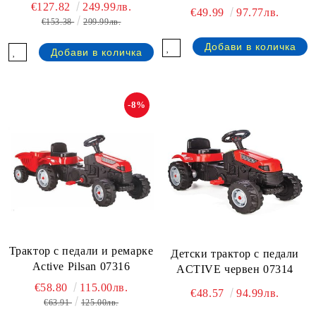
€127.82
249.99лв.
€49.99
97.77лв.
€153.38
299.99лв.
-8%
Трактор с педали и ремарке
Детски трактор с педали
Active Pilsan 07316
ACTIVE червен 07314
€58.80
115.00лв.
€48.57
94.99лв.
€63.91
125.00лв.