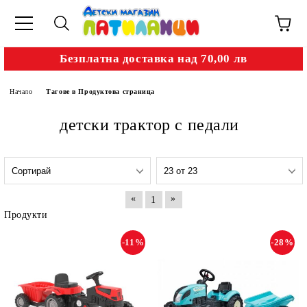
Безплатна доставка над 70,00 лв
Начало
Тагове в Продуктова страница
детски трактор с педали
«
»
1
Продукти
-11%
-28%