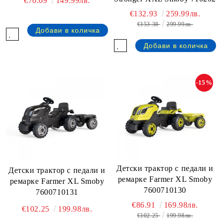
€76.69
149.99лв.
€132.93
259.99лв.
€153.38
299.99лв.
-15%
Детски трактор с педали и
Детски трактор с педали и
ремарке Farmer XL Smoby
ремарке Farmer XL Smoby
7600710130
7600710131
€86.91
169.98лв.
€102.25
199.98лв.
€102.25
199.98лв.