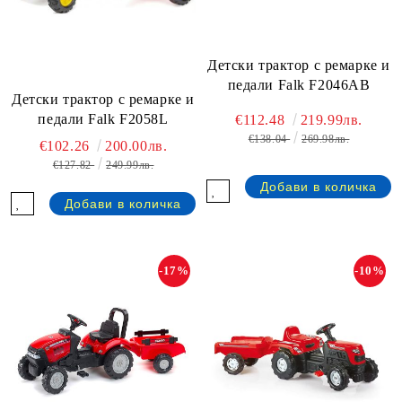
Детски трактор с ремарке и
педали Falk F2046AB
Детски трактор с ремарке и
педали Falk F2058L
€112.48
219.99лв.
€138.04
269.98лв.
€102.26
200.00лв.
€127.82
249.99лв.
-17%
-10%