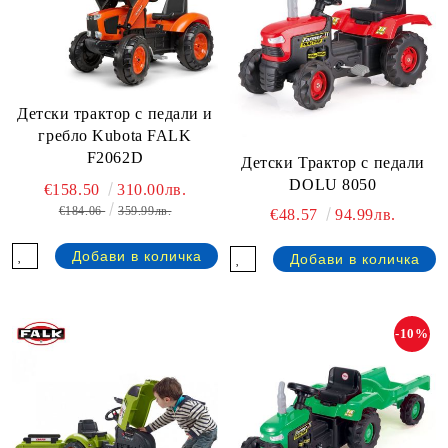
Детски трактор с педали и
гребло Kubota FALK
F2062D
Детски Трактор с педали
DOLU 8050
€158.50
310.00лв.
€184.06
359.99лв.
€48.57
94.99лв.
-10%