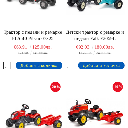
Трактор с педали и ремарке
Детски трактор с ремарке и
PLS-40 Pilsan 07325
педали Falk F2059L
€63.91
125.00лв.
€92.03
180.00лв.
€71.58
140.00лв.
€127.82
249.99лв.
-20%
-19%