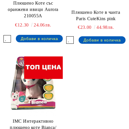
Плюшено Коте със
оранжеви ивици Aurora
Плюшено Коте в чанта
210055A
Paris CuteKins pink
€12.30
24.06лв.
€23.00
44.98лв.
IMC Интерактивно
плюшено коте Bianca/