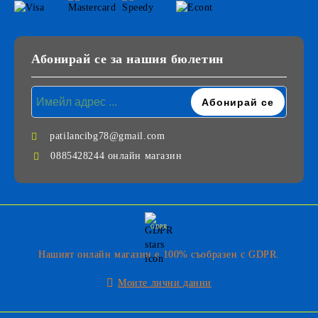
Абонирай се за нашия бюлетин
patilancibg78@gmail.com
0885428244 онлайн магазин
GDPR
Нашият онлайн магазин е 100% съобразен с GDPR.
Моите лични данни