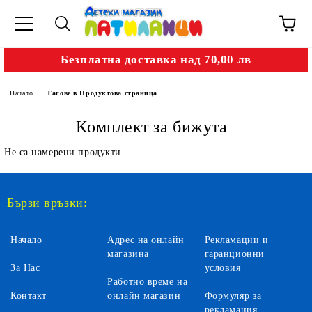
Безплатна доставка над 70,00 лв
Начало
Тагове в Продуктова страница
Комплект за бижута
Не са намерени продукти.
Бързи връзки:
Начало
Адрес на онлайн
Рекламации и
магазина
гаранционни
За Нас
условия
Работно време на
Контакт
онлайн магазин
Формуляр за
рекламация