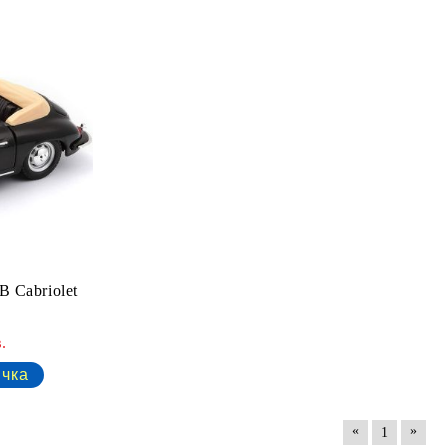
B Cabriolet
.
«
»
1