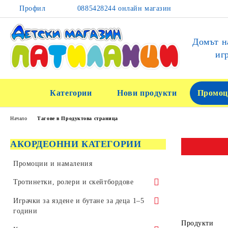
Профил
0885428244 онлайн магазин
Домът н
иг
Категории
Нови продукти
Промоц
Начало
Тагове в Продуктова страница
АКОРДЕОННИ КАТЕГОРИИ
Промоции и намаления
Тротинетки, ролери и скейтбордове
Тротинетки за трикове и скачане
Играчки за яздене и бутане за деца 1–5
години
Детски тротинетки
Продукти