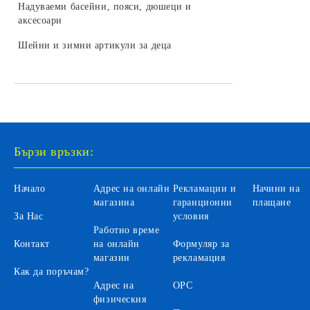
LEGO DREAMZZZ
Надуваеми басейни, пояси, дюшеци и
колекционери
Бебешки играчки за легло и колички
Камиони за деца
аксесоари
Трансформъри и роботи
LEGO SONIC
Играчки и залъгалки за бебета
Селскостопански машини за деца
Шейни и зимни артикули за деца
Хоби модели за сглобяване
LEGO DISNEY
Бебефони и видеонаблюдение за
Автомобили на батерии за деца
LEGO Icons
бебета
Автобуси и трамваи за деца
LEGO Animal Crossing
Аксесоари
LEGO Fortnite
Санитарни продукти за бебета
Бързи връзки:
LEGO Gabby's Dollhouse
Вани и аксесоари за къпане на
бебета
LEGO Editions
Начало
Адрес на онлайн
Рекламации и
Начини на
Бебешки гърнета и седалки
магазина
гаранционни
плащане
За Нас
условия
Аксесоари за баня и тоалетна
Работно време
Контакт
на онлайн
Формуляр за
Детски инхалатори и термометри
магазин
рекламация
Как да поръчам?
Адрес на
ОРС
физическия