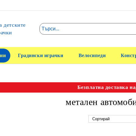
а детските
рачки
ии
Градински играчки
Велосипеди
Конст
Безплатна доставка на
метален автомоб