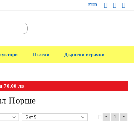
EUR
руктори
Пъзели
Дървени играчки
д 70,00 лв
ил Порше
«
»
1