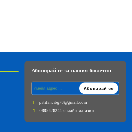
Абонирай се за нашия бюлетин
patilancibg78@gmail.com
0885428244 онлайн магазин