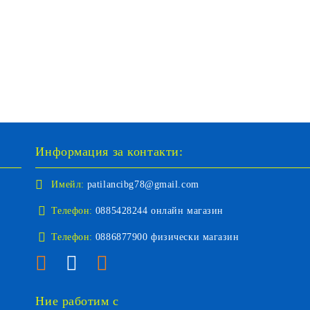
Информация за контакти:
Имейл:
patilancibg78@gmail.com
Телефон:
0885428244 онлайн магазин
Телефон:
0886877900 физически магазин
Ние работим с