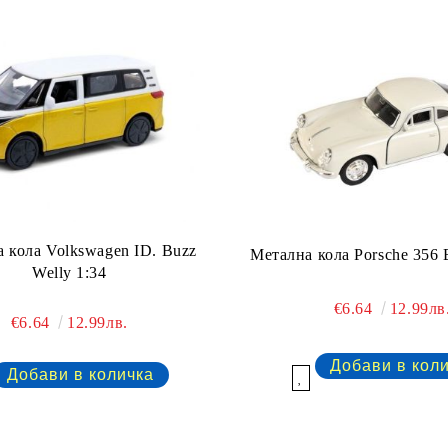
 кола Volkswagen ID. Buzz
Метална кола Porsche 356 
Welly 1:34
€6.64
12.99лв
€6.64
12.99лв.
Добави в желани