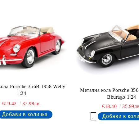
ола Porsche 356B 1958 Welly
Метална кола Porsche 356
1:24
Bburago 1:24
€19.42
37.98лв.
€18.40
35.99лв
Добави в желани