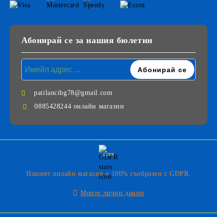
Абонирай се за нашия бюлетин
patilancibg78@gmail.com
0885428244 онлайн магазин
GDPR
Нашият онлайн магазин е 100% съобразен с GDPR.
Моите лични данни