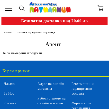
Безплатна доставка над 70,00 лв
Начало
Тагове в Продуктова страница
Авент
Не са намерени продукти.
Бързи връзки:
Начало
Адрес на онлайн
Рекламации и
магазина
гаранционни
За Нас
условия
Работно време на
Контакт
онлайн магазин
Формуляр за
рекламация