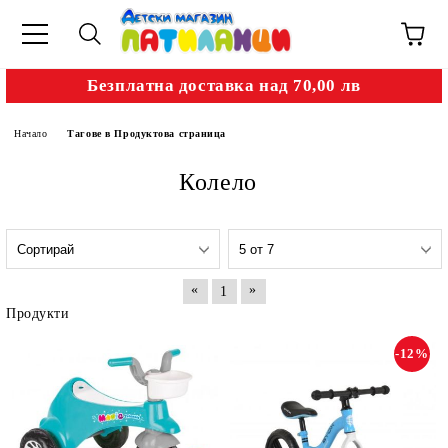
Безплатна доставка над 70,00 лв
Начало
Тагове в Продуктова страница
Колело
«
»
1
Продукти
-12%