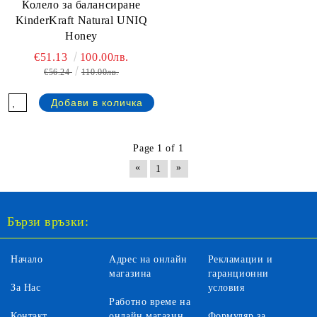
Колело за балансиране
KinderKraft Natural UNIQ
Honey
€51.13
100.00лв.
€56.24
110.00лв.
Page 1 of 1
«
»
1
Бързи връзки:
Начало
Адрес на онлайн
Рекламации и
магазина
гаранционни
За Нас
условия
Работно време на
Контакт
онлайн магазин
Формуляр за