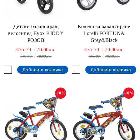
Детски балансиращ
Колело за балансиране
велосипед Byox KIDDY
Lorelli FORTUNA
РОЗОВ
Grey&Black
€35.79
70.00лв.
€35.79
70.00лв.
€40.90
79.99лв.
€40.90
79.99лв.
-10%
-10%