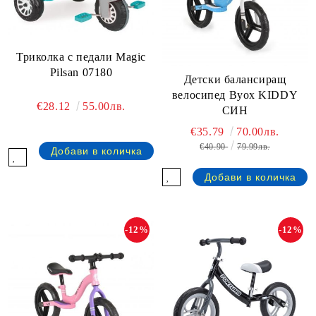
Триколка с педали Magic
Pilsan 07180
Детски балансиращ
велосипед Byox KIDDY
€28.12
55.00лв.
СИН
€35.79
70.00лв.
€40.90
79.99лв.
-12%
-12%