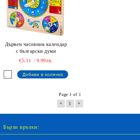
Дървен часовник календар
с български думи
€5.11
9.99лв.
Page 1 of 1
«
»
1
Бързи връзки: