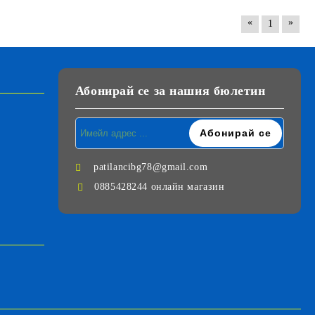
«
»
1
Абонирай се за нашия бюлетин
patilancibg78@gmail.com
0885428244 онлайн магазин