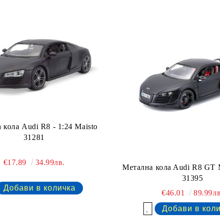
 кола Audi R8 - 1:24 Maisto
31281
€17.89
34.99лв.
Метална колa Audi R8 GT M
31395
€46.01
89.99лв
Добави в желани