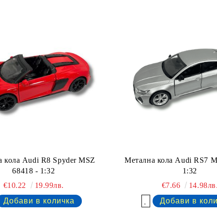
 кола Audi R8 Spyder MSZ
Метална кола Audi RS7 M
68418 - 1:32
1:32
€10.22
19.99лв.
€7.66
14.98лв
Добави в желани