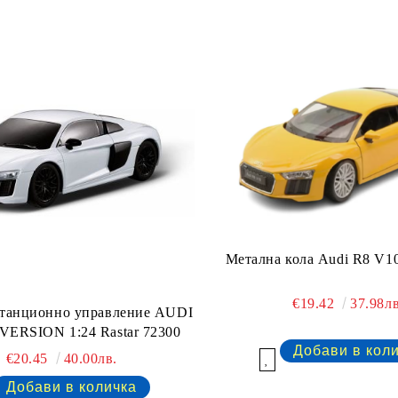
Метална кола Audi R8 V10
€19.42
37.98лв
станционно управление AUDI
 VERSION 1:24 Rastar 72300
€20.45
40.00лв.
Добави в желани