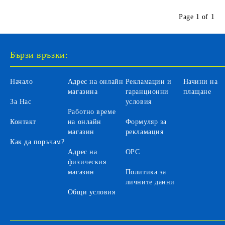
Page 1 of 1
Бързи връзки:
Начало
Адрес на онлайн
Рекламации и
Начини на
магазина
гаранционни
плащане
За Нас
условия
Работно време
Контакт
на онлайн
Формуляр за
магазин
рекламация
Как да поръчам?
Адрес на
ОРС
физическия
магазин
Политика за
личните данни
Общи условия