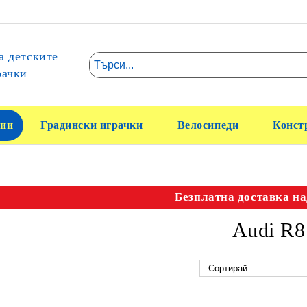
а детските
рачки
ии
Градински играчки
Велосипеди
Конст
Безплатна доставка на
Audi R8