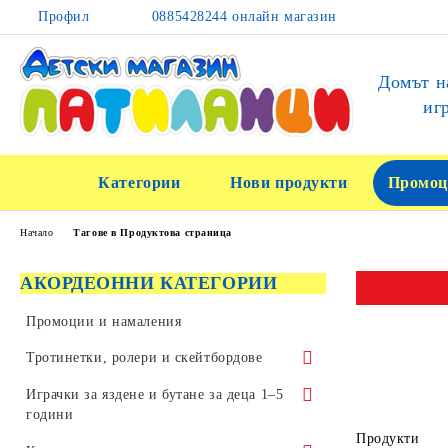
Профил
0885428244 онлайн магазин
Домът н
иг
Категории
Нови продукти
Промоц
Начало
Тагове в Продуктова страница
АКОРДЕОННИ КАТЕГОРИИ
Промоции и намаления
Тротинетки, ролери и скейтбордове
Тротинетки за трикове и скачане
Играчки за яздене и бутане за деца 1–5
години
Детски тротинетки
Продукти