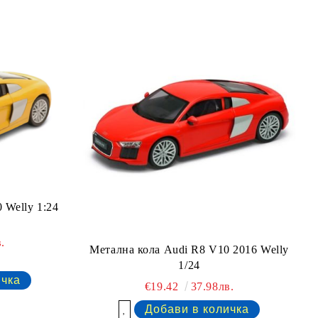
 Welly 1:24
.
Метална кола Audi R8 V10 2016 Welly
1/24
€19.42
37.98лв.
Добави в желани