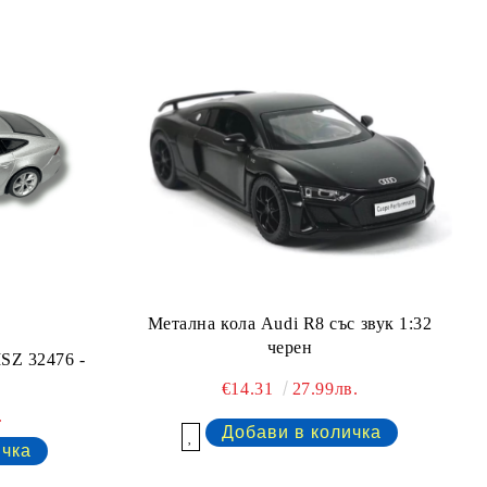
Метална кола Audi R8 със звук 1:32
черен
SZ 32476 -
€14.31
27.99лв.
.
Добави в желани