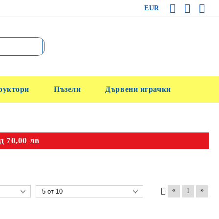
EUR
руктори
Пъзели
Дървени играчки
д 70,00 лв
«
»
1