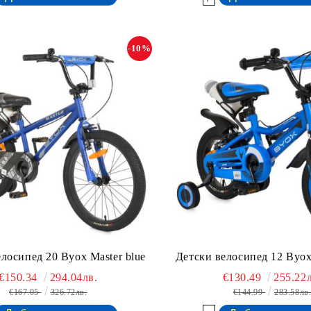
-10%
лосипед 20 Byox Master blue
Детски велосипед 12 Byox 
€150.34
294.04лв.
€130.49
255.22л
€167.05
326.72лв.
€144.99
283.58лв