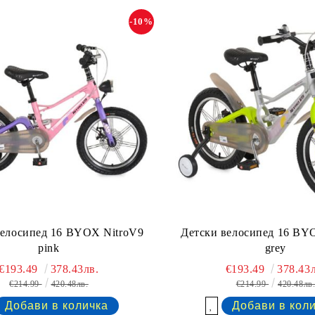
-10%
велосипед 16 BYOX NitroV9
Детски велосипед 16 BY
pink
grey
€193.49
378.43лв.
€193.49
378.43л
€214.99
420.48лв.
€214.99
420.48лв
Добави в желани