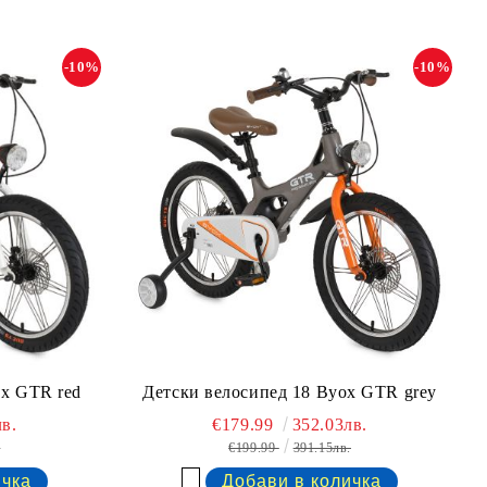
-10%
-10%
ox GTR red
Детски велосипед 18 Byox GTR grey
в.
€179.99
352.03лв.
.
€199.99
391.15лв.
Добави в желани