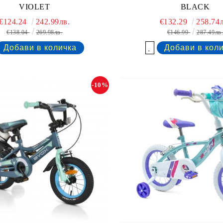
VIOLET
BLACK
€124.24
242.99лв.
€132.29
258.74л
€138.04
269.98лв.
€146.99
287.49лв
Добави в желани
-10%