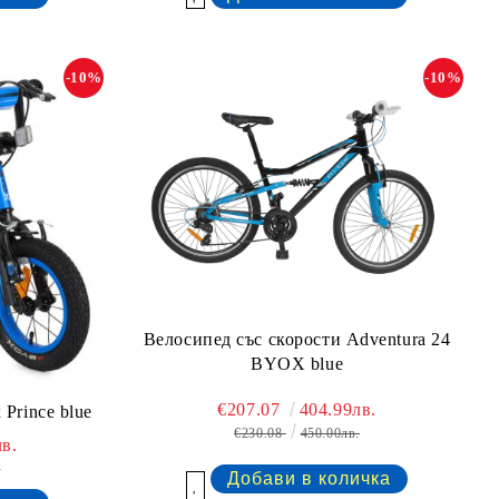
-10%
-10%
Велосипед със скорости Adventura 24
BYOX blue
€207.07
404.99лв.
Prince blue
€230.08
450.00лв.
в.
.
Добави в желани