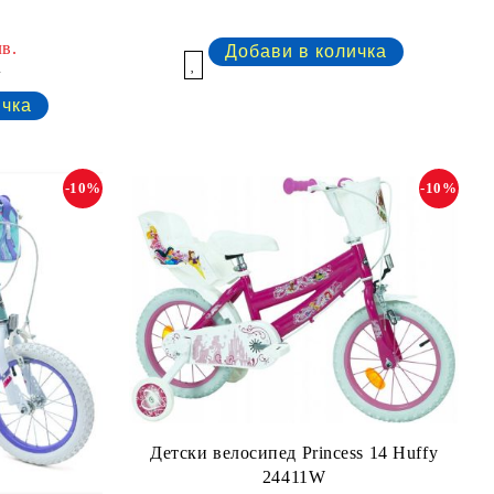
в.
.
Добави в желани
-10%
-10%
Детски велосипед Princess 14 Huffy
24411W