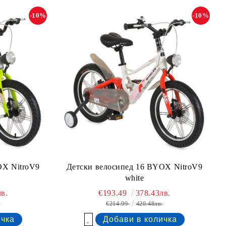
-10%
-10%
OX NitroV9
Детски велосипед 16 BYOX NitroV9
white
в.
€193.49
378.43лв.
.
€214.99
420.48лв.
Добави в желани