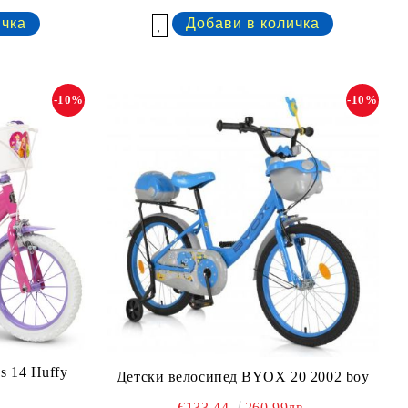
Добави в желани
-10%
-10%
s 14 Huffy
Детски велосипед BYOX 20 2002 boy
€133.44
260.99лв.