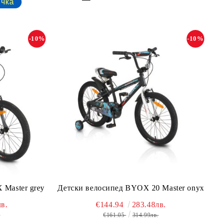
-10%
-10%
 Master grey
Детски велосипед BYOX 20 Master onyx
в.
€144.94
283.48лв.
.
€161.05
314.99лв.