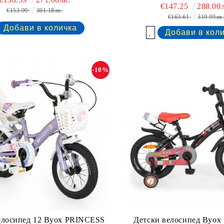
€147.25
288.00л
€153.99
301.18лв.
€163.61
319.99лв
Добави в желани
-10%
елосипед 12 Byox PRINCESS
Детски велосипед Byox