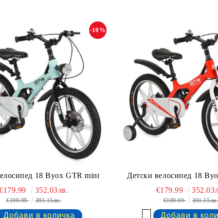
-10%
елосипед 18 Byox GTR mint
Детски велосипед 18 By
€179.99
352.03лв.
€179.99
352.03л
€199.99
391.15лв.
€199.99
391.15лв
Добави в желани