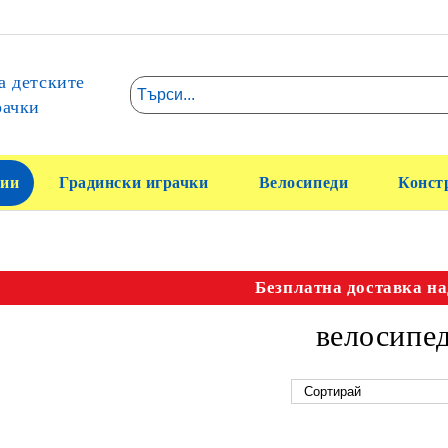
а детските
рачки
ии
Градински играчки
Велосипеди
Конст
Безплатна доставка на
велосипе