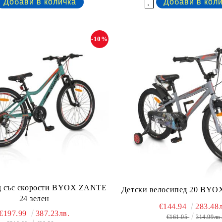
Добави в желани
-10%
д със скорости BYOX ZANTE
Детски велосипед 20 BYOX
24 зелен
€144.94
283.48л
€197.99
387.23лв.
€161.05
314.99лв