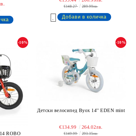
в.
€148.27
289.99лв.
.
Добави в желани
-10%
-10%
Детски велосипед Byox 14'' EDEN mint
€134.99
264.02лв.
 14 ROBO
€149.99
293.35лв.