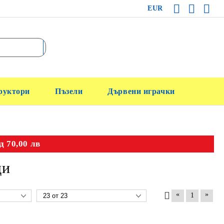
EUR
руктори
Пъзели
Дървени играчки
д 70,00 лв
ди
«
»
1