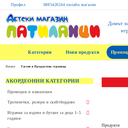
Профил
0885428244 онлайн магазин
Домът н
иг
Категории
Нови продукти
Промоц
Начало
Тагове в Продуктова страница
АКОРДЕОННИ КАТЕГОРИИ
Промоции и намаления
Тротинетки, ролери и скейтбордове
Тротинетки за трикове и скачане
Играчки за яздене и бутане за деца 1–5
години
Детски тротинетки
Продукти