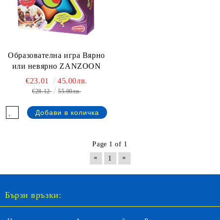
Образователна игра Вярно
или невярно ZANZOON
€23.01
45.00лв.
€28.12
55.00лв.
Page 1 of 1
«
»
1
Бързи връзки: