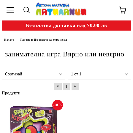
Безплатна доставка над 70,00 лв
Начало
Тагове в Продуктова страница
занимателна игра Вярно или невярно
«
»
1
Продукти
-18%