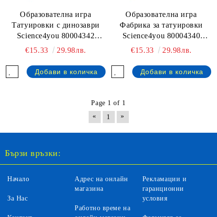
Образователна игра
Образователна игра
Татуировки с динозаври
Фабрика за татуировки
Science4you 80004342
Science4you 80004340
Jurassic Tattoos - Temporary
Tattoo Factory
€15.33
29.98лв.
€15.33
29.98лв.
Tattoos
Page 1 of 1
«
»
1
Бързи връзки:
Начало
Адрес на онлайн
Рекламации и
магазина
гаранционни
За Нас
условия
Работно време на