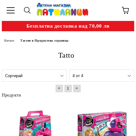
Безплатна доставка над 70,00 лв
Начало
Тагове в Продуктова страница
Tatto
«
»
1
Продукти