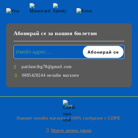
Абонирай се за нашия бюлетин
patilancibg78@gmail.com
0885428244 онлайн магазин
GDPR
Нашият онлайн магазин е 100% съобразен с GDPR.
Моите лични данни