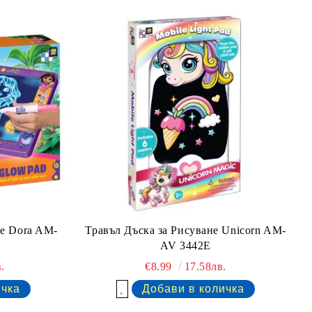
не Dora AM-
Травъл Дъска за Рисуване Unicorn AM-
AV 3442E
.
€8.99
17.58лв.
Добави в желани