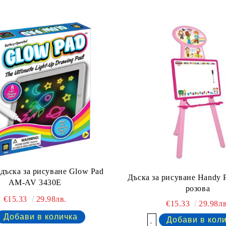
дъска за рисуване Glow Pad
Дъска за рисуване Handy P
AM-AV 3430E
розова
€15.33
29.98лв.
€15.33
29.98лв
Добави в желани