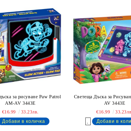
ъска за рисуване Paw Patrol
Светеща Дъска за Рисува
AM-AV 3443E
AV 3443E
€16.99
33.23лв.
€16.99
33.23лв
Добави в желани