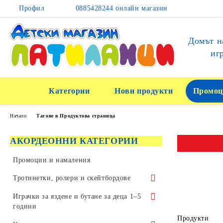
Профил
0885428244 онлайн магазин
Домът н
иг
Категории
Нови продукти
Промоц
Начало
Тагове в Продуктова страница
АКОРДЕОННИ КАТЕГОРИИ
Промоции и намаления
Тротинетки, ролери и скейтбордове
Тротинетки за трикове и скачане
Играчки за яздене и бутане за деца 1–5
години
Детски тротинетки
Продукти