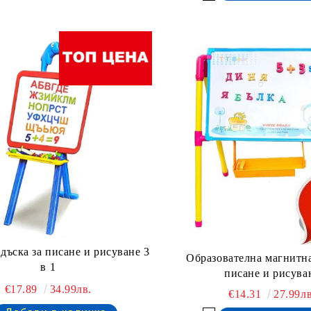
дъска за писане и рисуване 3
Образователна магнитна
в 1
писане и рисува
€17.89
34.99лв.
€14.31
27.99лв