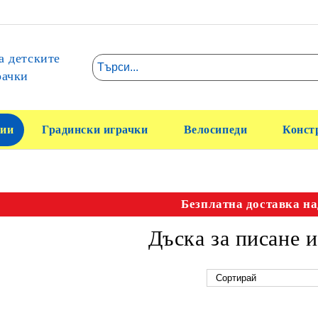
а детските
рачки
ии
Градински играчки
Велосипеди
Конст
Безплатна доставка на
Дъска за писане 