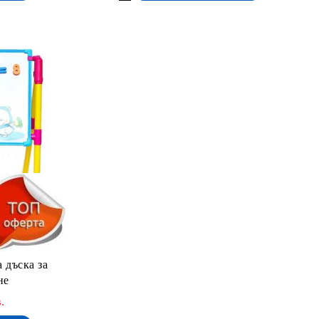
 дъска за
не
.