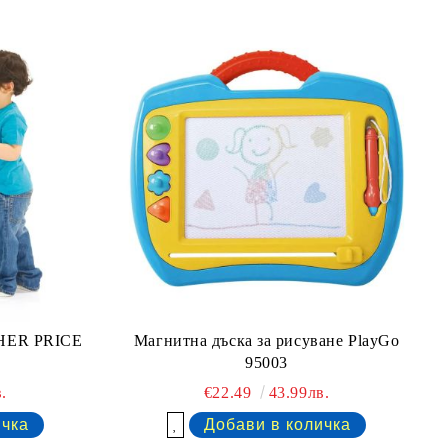
ISHER PRICE
Магнитна дъска за рисуване PlayGo
95003
.
€22.49
43.99лв.
Добави в желани