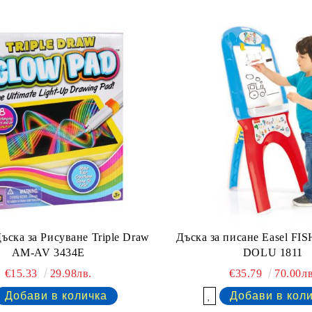
ъска за Рисуване Triple Draw
Дъска за писане Easel F
AM-AV 3434E
DOLU 1811
€15.33
29.98лв.
€35.79
70.00лв
Добави в желани