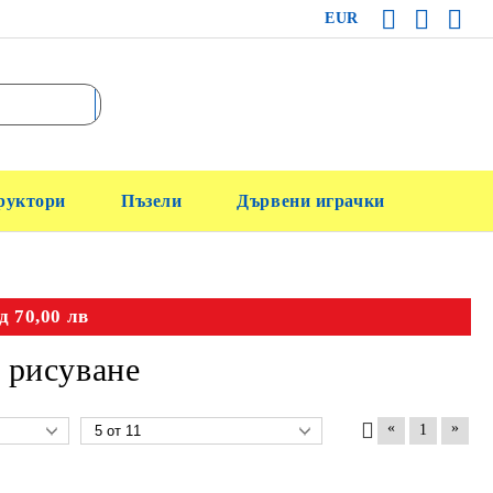
EUR
руктори
Пъзели
Дървени играчки
д 70,00 лв
и рисуване
«
»
1