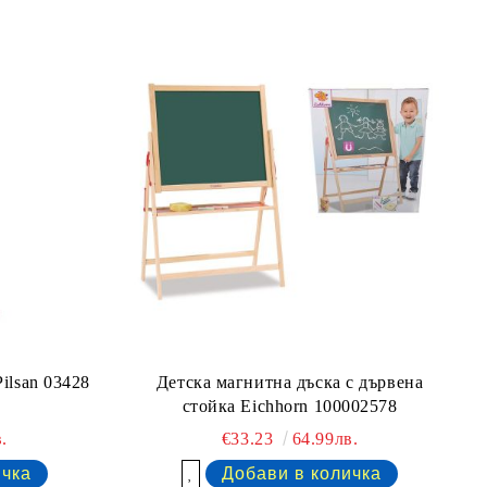
ilsan 03428
Детска магнитна дъска с дървена
стойка Eichhorn 100002578
.
€33.23
64.99лв.
Добави в желани