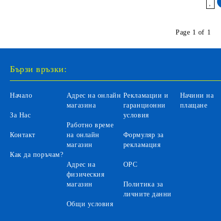
Добави в желани
Page 1 of 1
Бързи връзки:
Начало
Адрес на онлайн
Рекламации и
Начини на
магазина
гаранционни
плащане
За Нас
условия
Работно време
Контакт
на онлайн
Формуляр за
магазин
рекламация
Как да поръчам?
Адрес на
ОРС
физическия
магазин
Политика за
личните данни
Общи условия